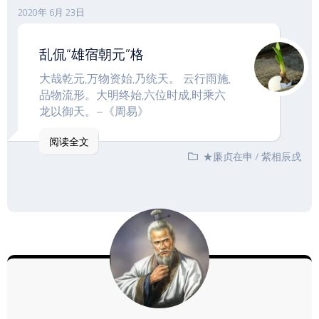
2020年 6月 23日
乱侃“雄宿朝元”格
大哉乾元,万物资始,乃统天。 云行雨施,
品物流形。大明终始,六位时成,时乘六
龙以御天。–《周易》
阅读全文
★廉贞在申
/
紫相辰戌