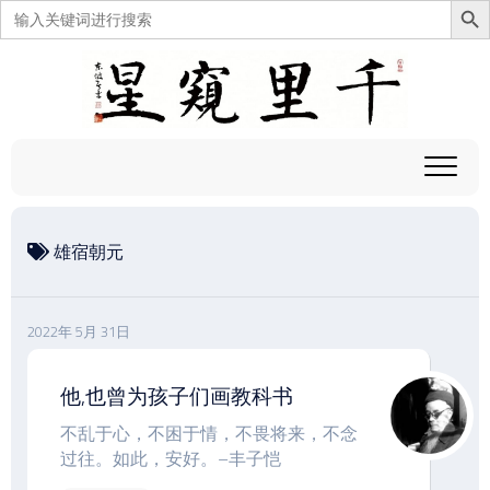
搜
索：
跳
至
内
容
雄宿朝元
2022年 5月 31日
他,也曾为孩子们画教科书
不乱于心，不困于情，不畏将来，不念
过往。如此，安好。–丰子恺