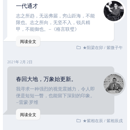
一代通才
志之所趋，无远弗届，穷山距海，不能
限也。志之所向，无坚不入，锐兵精
甲，不能御也。–《格言联璧》
阅读全文
★阳梁在卯
/
紫微子午
2021年 2月 2日
春回大地，万象始更新。
我寻求一种强烈的视觉震撼力，令人即
便是短短一瞥，也能留下深刻的印象。
–雷蒙·罗维
阅读全文
★紫相在辰
/
紫相辰戌