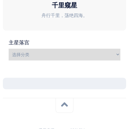
千里窥星
舟行千里，荡绝四海。
主星落宫