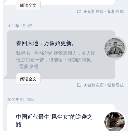
阅读全文
★紫相在辰
/
紫相辰戌
2021年 2月 2日
春回大地，万象始更新。
我寻求一种强烈的视觉震撼力，令人即
便是短短一瞥，也能留下深刻的印象。
–雷蒙·罗维
阅读全文
★紫相在辰
/
紫相辰戌
2020年 5月 26日
中国近代最牛“风尘女”的逆袭之
路