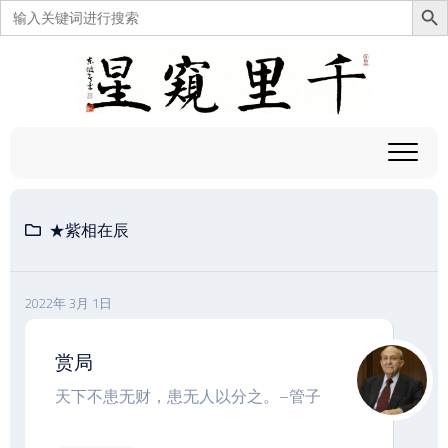
搜
索：
跳
至
内
容
★紫相在辰
2022年 3月 1日
赏局
天下不患无财，患无人以分之。–管子