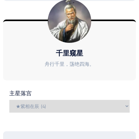
千里窥星
舟行千里，荡绝四海。
主星落宫