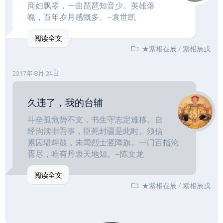
商妇飘零，一曲琵琶知音少。英雄落
魄，百年岁月感慨多。–袁世凯
阅读全文
★紫相在辰
/
紫相辰戌
2017年 8月 24日
久违了，我的台辅
斗垒孤危势不支，书生守志定难移。自
经沟渎非吾事，臣死封疆是此时。须信
累囚堪衅鼓，未闻烈士竖降旗。一门百指沦
胥尽，唯有丹衷天地知。–陈文龙
阅读全文
★紫相在辰
/
紫相辰戌