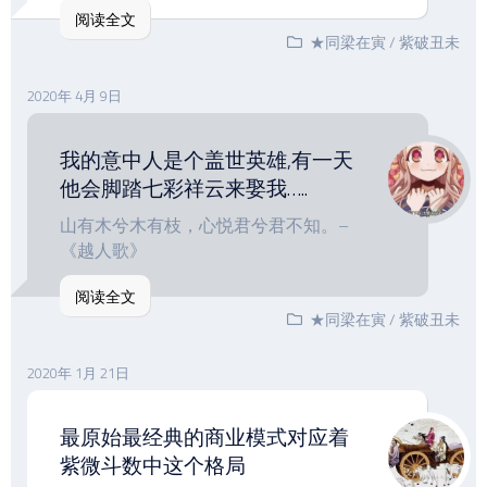
阅读全文
★同梁在寅
/
紫破丑未
2020年 4月 9日
我的意中人是个盖世英雄,有一天
他会脚踏七彩祥云来娶我…..
山有木兮木有枝，心悦君兮君不知。–
《越人歌》
阅读全文
★同梁在寅
/
紫破丑未
2020年 1月 21日
最原始最经典的商业模式对应着
紫微斗数中这个格局