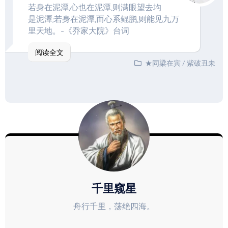
若身在泥潭,心也在泥潭,则满眼望去均
是泥潭;若身在泥潭,而心系鲲鹏,则能见九万
里天地。-《乔家大院》台词
阅读全文
★同梁在寅
/
紫破丑未
千里窥星
舟行千里，荡绝四海。