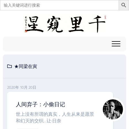
搜
索：
跳
至
内
容
★同梁在寅
2020年 10月 20日
人间弃子：小偷日记
世上没有所谓的真实，人生从来是愿景
和幻灭的交织…让·日奈