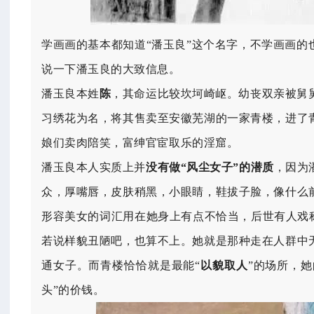
学画画的基本都知道“潘玉良”这个名字，不学画画的
说一下潘玉良的大致信息。
潘玉良本姓
陈
，其命运比较坎坷崎岖。幼丧双亲被舅舅
习绣花为名，将其售卖至安徽芜湖的一家青楼，进了
娘们卖肉陪笑，富绅官宦取乐的淫窟。
潘玉良本人实质上并
没有做“风尘女子”的潜质
，因为
众，厚嘴唇，皮肤稍黑，小眼睛，鞋拔子脸，像什么
形容美女的词汇用在她身上有点不恰当，后世有人戏
若说样貌丑陋吧，也算不上。她就是那种走在人群中
通女子。而青楼恰恰就是最能“
以貌取人
”的场所，
头”的价钱。