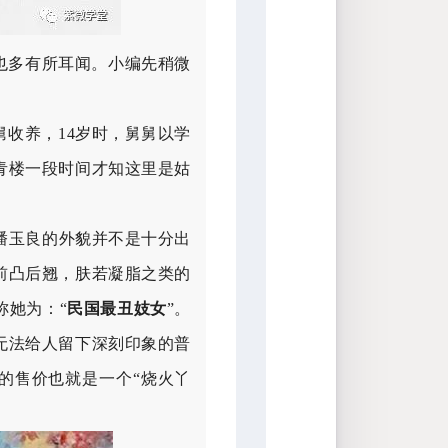
也多有所耳闻。小编先稍微
收养，14岁时，舅舅以学
青楼一段时间才知这里是姑
潘玉良的外貌并不是十分出
前凸后翘，肤若凝脂之类的
称她为：“
民国最丑妓女
”。
无法给人留下深刻印象的普
她的售价也就是一个“烧火丫