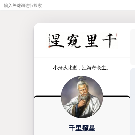
搜
索：
跳
至
内
容
小舟从此逝，江海寄余生。
千里窥星