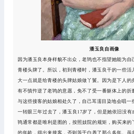
潘玉良自画像
因为潘玉良本身样貌不出众，老鸨也不指望她能为自
青楼头牌了。所以，初到青楼时，潘玉良干的一些活
大一点就是给青楼的头牌姑娘做丫鬟。因为是下人的
有不慎忤逆了老鸨的意愿，免不了受一番躯体上的折
与这些接客的姑娘相处久了，自己耳濡目染地会唱一
一转眼三年过去了，潘玉良17岁了，但是她依旧没有
鸨通常都是唯利是图的，按照妓院的规矩，购买来的丫
的年龄，得出来接客，否则等于白养了那么多年。虽