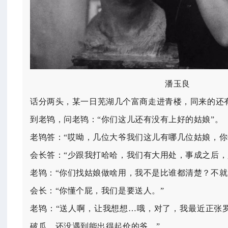
潘玉良
话分两头，某一日芜湖几个富商走进青楼，同来的还
到老鸨，问老鸨：“你们这儿还有没有上好的姑娘”。
老鸨答：“哎呦，几位大爷我们这儿有哪几位姑娘，你
会长答：“少跟我打哈哈，我们有大用处，事成之后，
老鸨：“你们找姑娘做啥用，我不是比谁都清楚？不就
会长：“你懂个屁，我们是要送人。”
老鸨：“送人啊，让我想想…哦，对了，我最近正张
破瓜，还没遇到能出得起价的爷。”