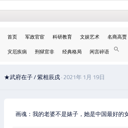
首页
军政官宦
科研教育
文娱艺术
名商高贾
搜
灾厄疾病
刑狱官非
经典格局
闲言碎语
索
搜索按钮
★武府在子
/
紫相辰戌
· 2021年 1月 19日
画魂：我的老婆不是婊子，她是中国最好的