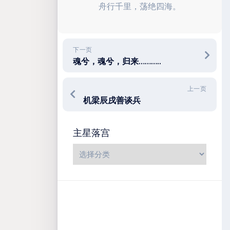
舟行千里，荡绝四海。
下一页
魂兮，魂兮，归来………..
上一页
机梁辰戌善谈兵
主星落宫