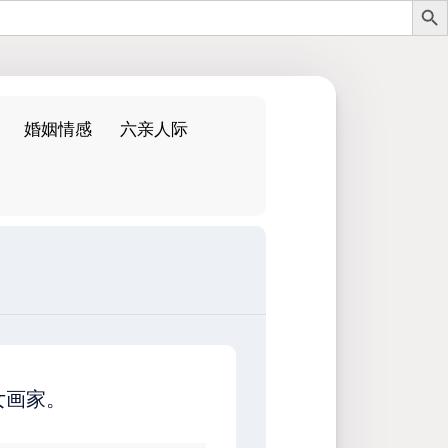
婚姻情感
六亲人际
：
女画家。