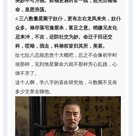
美妙不可方物。财福更遇封官一线，恩光台辅落
命，皇恩浩荡。
4.
三八数量星聚于奴仆，更有左右龙凤来夹，奴仆
众多。禄存落宅逢紫杀，富足之意。稍嫌兄友化
忌来冲，不吉，还防社交为妙。命迁子田还交
科，哎呦，我去，科禄权皆归其所，美甚。
扯七扯八总能忽悠个大概吧，总之不会像初学时
候那样，见到煞星聚命六就不那样芳心乱跳，心
律不齐了。
这个人啊，学八字的喜欢研究他，斗数圈不见有
多少文章去聊他。