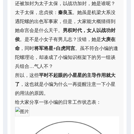
还被加封为太子太保，以战功加封，她是谁呢？
太子太保，忠贞侯：
秦良玉
。她虽是机梁大系没
遇陀螺的出色军事家，但是，大家能大概猜得到
她命宫会是什么天干。
男权时代，女人以战功封
侯
。是不是小女子有男儿志？没错，她是
大庚在
命
，同时
将军将星+白虎同宫
。虽不符合小编的逢
陀螺理论，却凑成了小编知识框架下的另一组谈
兵组合…气人不？
所以，这些
平时不起眼的小星星的主导作用就大
了
，这也就是小编为什么一再提醒注意一下小星
的用法的原因。
给大家分享一张小编的日常工作状态表：