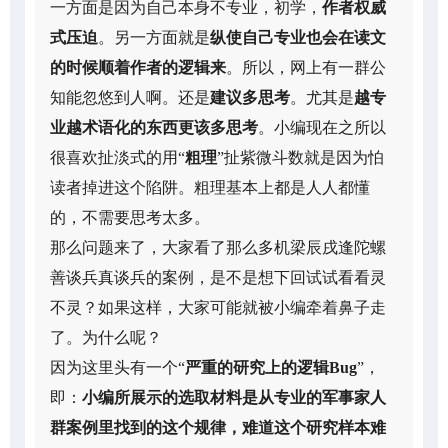
一方面是因为自己本身不专业，初学，
作者权威
式压迫
。另一方面就是
纵使自己专业也会在读文
的时候顺着作者的逻辑来
。所以，网上有一群公
知能忽悠到人啊。还是
建议多思考
。尤其是
越专
业越术语化的东西更该多思考
。小编现在之所以
很喜欢扯淡式的用“
粗理
”扯紫微斗数就是因为怕
读者掉进这个陷阱。粗理基本上都是人人都懂
的，不需要思考太多。
那么问题来了，大家看了那么多机梁辰戌逢陀螺
善谈兵真谈兵的案例，是不是想下回试试看看灵
不灵？如果这样，大家可能就被小编牵着鼻子走
了。为什么呢？
因为这里头有一个“
严重的研究上的逻辑Bug
”，
即：
小编所展示的选取材料是从专业的军事家人
群案例里找到的这个规律，难道这个研究样本难