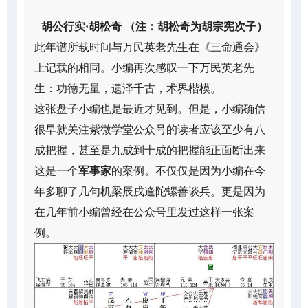
胡公行实·胡松奇 （注：胡松奇为胡宗宪次子）
此年谱所载时间与万民英老先生在《三命通会》
上记载的相同。小编再次感叹一下万民英老先
生：功德无量，遗泽千古，术界楷模。
这张盘子小编也是最近才见到。但是，小编确信
很早就关注紫微学堂公众号的读者应该至少有八
成把握，甚至是九成到十成的把握能正面断出来
这是一个
军事家
的案例。不仅仅是因为小编在今
年多聊了几句机梁辰戌逢陀螺善谈兵。更是因为
在几年前小编曾经在公众号里发过这样一张案
例。