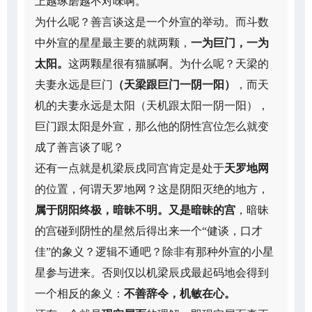
上越琢磨越不对味啊。
为什么呢？善言谈这是一个外宣的举动。而斗数
中外宣的星星最主要的就两颗，
一为巨门，一为
太阳。
这两颗星很有猫腻啊。为什么呢？天梁的
夫妻永远是巨门
（天梁跟巨门一阴一阳）
，而天
机的夫妻永远是太阳（天机跟太阳一阴一阳），
巨门跟太阳是外宣，那么他的阴性宫位怎么就变
成了善言谈了呢？
还有一点就是机梁辰戌同宫肯定是处于
天罗地网
的位置，何谓天罗地网？这是阴阳灭绝的地方，
属于阴阳终极，暗昧不明。又是暗昧的宫
，暗昧
的宫碰到阴性的星然后得出来一个“健谈，口才
佳”的象义？逻辑不通吧？除非有那种外宣的小星
星参与进来。否则仅以机梁辰戌最起码地会得到
一个相反的象义：
不善辞令，机敏在心。