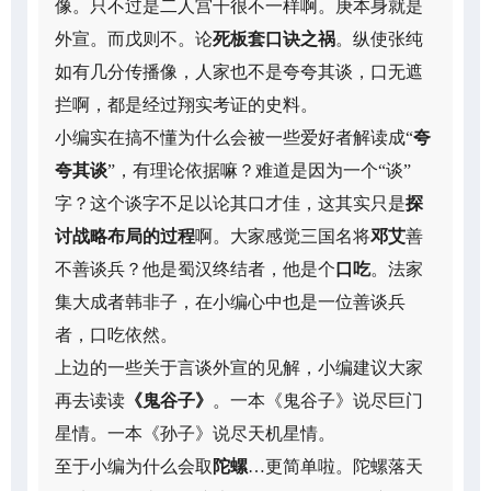
像。只不过是二人宫干很不一样啊。庚本身就是
外宣。而戊则不。论
死板套口诀之祸
。纵使张纯
如有几分传播像，人家也不是夸夸其谈，口无遮
拦啊，都是经过翔实考证的史料。
小编实在搞不懂为什么会被一些爱好者解读成“
夸
夸其谈
”，有理论依据嘛？难道是因为一个“谈”
字？这个谈字不足以论其口才佳，这其实只是
探
讨战略布局的过程
啊。大家感觉三国名将
邓艾
善
不善谈兵？他是蜀汉终结者，他是个
口吃
。法家
集大成者韩非子，在小编心中也是一位善谈兵
者，口吃依然。
上边的一些关于言谈外宣的见解，小编建议大家
再去读读
《鬼谷子》
。一本《鬼谷子》说尽巨门
星情。一本《孙子》说尽天机星情。
至于小编为什么会取
陀螺
…更简单啦。陀螺落天