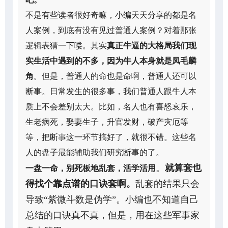
不是有些读者很好奇嘛，小编天天分享的都是名
人案例，到底有没有见过普通人案例？对着那张
逻辑表猜一下喽。其实
真正牛逼的大格局我们现
实生活中遇到的不多，因为牛人本身就是凤毛麟
角
。但是，普通人的命也是命啊，普通人还可以
断事。日常发生的很多事，我们普通人跟牛人本
质上不会差别太大。比如，名人也有喜怒哀乐，
生老病死，娶妻生子，升官发财，破产灾厄等
等，把断事这一环节搞好了，就很不错。这些名
人的盘子最能辅助我们研究断事的了。
。
就算套也
一盘一命，别死板地乱套，活学活用
得找个靠点谱的口诀套啊。
乱套的结果只会
导致“紫微斗数是伪学”。小编也不知道自己
总结的口诀真不真，但是，用在这些军事家