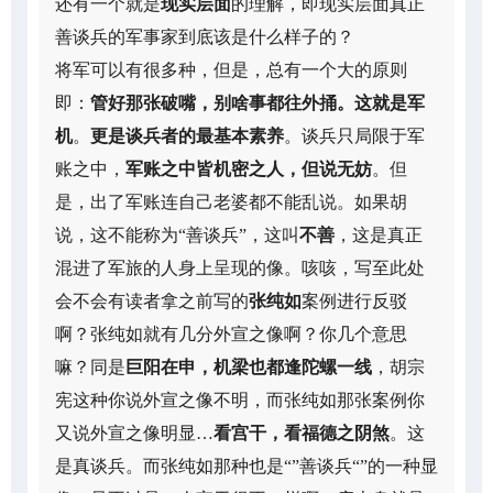
还有一个就是
现实层面
的理解，即现实层面真正
善谈兵的军事家到底该是什么样子的？
将军可以有很多种，但是，总有一个大的原则
即：
管好那张破嘴，别啥事都往外捅。这就是军
机
。
更是谈兵者的最基本素养
。谈兵只局限于军
账之中，
军账之中皆机密之人，但说无妨
。但
是，出了军账连自己老婆都不能乱说。如果胡
说，这不能称为“善谈兵”，这叫
不善
，这是真正
混进了军旅的人身上呈现的像。咳咳，写至此处
会不会有读者拿之前写的
张纯如
案例进行反驳
啊？张纯如就有几分外宣之像啊？你几个意思
嘛？同是
巨阳在申，机梁也都逢陀螺一线
，胡宗
宪这种你说外宣之像不明，而张纯如那张案例你
又说外宣之像明显…
看宫干，看福德之阴煞
。这
是真谈兵。而张纯如那种也是“”善谈兵“”的一种显