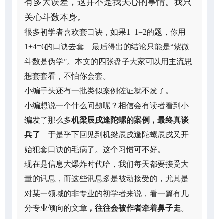
有多大误差，这并不是我关心的事情。我只
关心斗数本身。
很多初学者喜欢套口诀，如果1+1=2的题，你用
1+4=6的口诀去套，最后得出的结论只能是“紫微
斗数是伪学”。本文的四张盘子大家可以用主流思
想套套看，不怕你会套。
小编手头还有一批类似案例佐证就不发了。
小编想说一个什么问题呢？相信会有读者看到小
编发了那么多
机梁辰戌逢陀螺的案例，最终真谈
兵了
，于是乎下回见到机梁辰戌逢陀螺辰戌又开
始犯套口诀的毛病了。这个习惯可不好。
现在是信息大爆炸时代哈，我们每天都要接受大
量的讯息，而这些讯息多是被动接受的，尤其是
对某一领域的非专业的初学者来说，看一篇有几
分专业倾向的文章
，往往会被作者牵着鼻子走
。