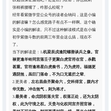
张棉裤腰嘴了，咋那么松呢？
经常看紫微学堂公众号的读者会纳闷，这是小编
的解读嘛？怎么感觉路子有点不一样啊。这个确
实是小编的解读。只不过这种解读模式是在小编
初学紫微斗数的前两三年里会这么搞，现在不
了。
当下的解读是：1
.机梁辰戌逢陀螺善谈兵之像。
官
禄更逢羊铃同宫落壬子更聚白虎官符在官，杀戮
甚重。官符逢将星白虎奏书，乃为虎符。福德更
遇阴煞，虽巨门落命，不为口无遮拦之辈
。
2.更美者，
左右昌曲齐聚命六，交科得宜，腹内才
华无数。冲击煞气，则为将才。
3.
最美者，命戊阴权落夫官，权落正处，还为太阴
权，此为守境之权。天贵与化权同宫齐照官禄，