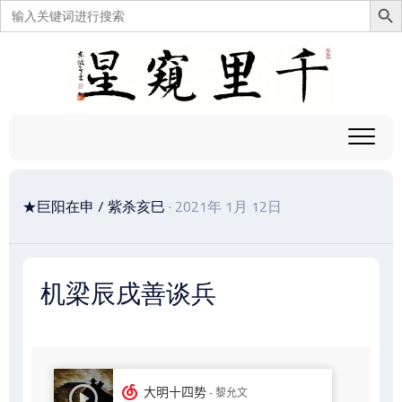
搜
索：
跳
至
内
容
★巨阳在申
/
紫杀亥巳
· 2021年 1月 12日
机梁辰戌善谈兵