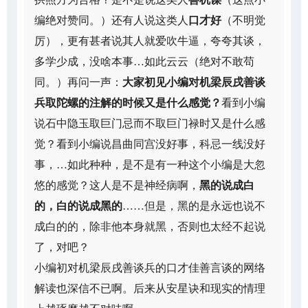
编绝对赞同。）还有人说这类人
口才好
（不明觉
厉），更有甚者说其人就爱吹牛逼，夸夸其谈，
多学少成，没啥本事…如此云云（绝对不敢苟
同。）再问一声：
大家初见小编对机梁辰戌善谈
兵取陀螺的注解的时候又是什么感觉？
看到小编
说石中隐玉取巨门忌而不取巨门禄时又是什么感
觉？看到小编说昌曲同宫没好事，科忌一线没好
事，…如此种种，是不是有一种这个小编是大忽
悠的感觉？这人是不是神经病啊，
黑的说成白
的，白的说成黑的
……但是，黑的是永远也说不
成白的的，除非他本身就黑，否则也太经不起说
了，对吧？
小编初对机梁辰戌善谈兵的口才佳善言谈的网络
解读也深信不已啊。后来从安星诀和现实的情理