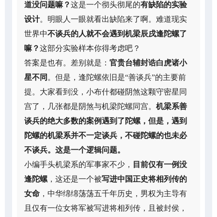
道没问题嘛？
这是一个彻头彻尾的
有缺陷的实验
设计
。明眼人一眼就看出缺陷来了啊。难道现实
世界中
不谈兵的人就不会遇到机梁辰戌逢陀螺了
嘛？
这部分实验样本你得考虑吧？
答案是也有。差别就是：
官贵台辅封诰白虎诸小
星不同
。但是，逢陀螺依旧是“善谈兵”的主要前
提。大家看到没，小布什都碰阴煞这颗守密星同
宫了，几张都是阴煞与机梁陀螺同宫。
机梁系善
谈兵的绝大多数的案例遇到了陀螺，但是，遇到
陀螺的机梁系并不一定谈兵，不碰陀螺的也未必
不谈兵。这是一个逻辑问题。
小编手头机梁系的军事家不少，
目前仅有一例没
逢陀螺
，这还是一个被
写进中国正史将相列传的
女命
，中华绵绵荡荡五千年历史，男权为主导有
且仅有一位女将军被写进将相列传，且被封侯，