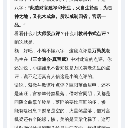
八字：“
此造财官建禄印长生，火自生於酉，为贵
神之地，又化木成象。所以威制四省，官居一
品。
”
看看什么叫
大师级点评
？什么叫
教科书式点评
？
咱这就是。
额…好吧，小编不懂八字…这段点评是
万民英
老
先生在
《三命通会·真宝赋》
中对此造的点评。你
还别说，小编如果不告知这是万民英老先生的点
评，说不定还真有人信这是小编点评的。
话说，紫微斗数该咋点评？巨阳落命居申，还不
是庙旺，官禄羊铃煞星落，借对宫同阴，又都是
同阴文曲擎羊铃星，落陷的要比庙旺的多，惨，
能有啥出息？财帛是空的，火星煞星落，借对宫
机梁还有个陀螺，惨，美的是天梁化禄了，这可
以勉强保证温饱吧？还是巨门在命，你也就剩一