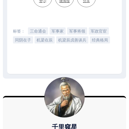
赞(3)
微海报
分享
标签：
三命通会
军事家
军事将领
军政官宦
同阴在子
机梁在辰
机梁辰戌善谈兵
经典格局
千里窥星