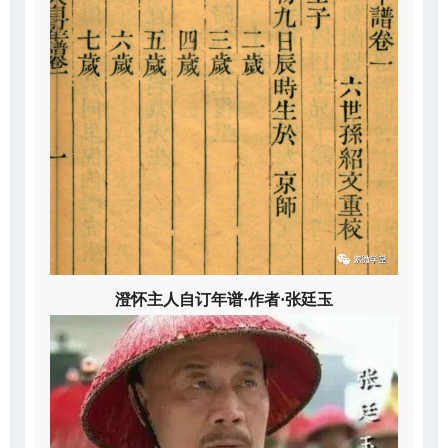
澄怀主人自订年谱·作者·张廷玉