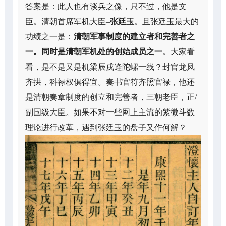
答案是：此人也有谈兵之像，只不过，他是文
臣。清朝首席军机大臣–
张廷玉
。且张廷玉最大的
功绩之一是：
清朝军事制度的建立者和完善者之
一。同时是清朝军机处的创始成员之一
。大家看
看，是不是又是机梁辰戌逢陀螺一线？封官龙凤
齐拱，科禄权俱得宜。奏书官符齐照官禄，他还
是清朝奏章制度的创立和完善者，三朝老臣，正/
副国级大臣。如果不对一些网上主流的紫微斗数
理论进行改革，遇到张廷玉的盘子又作何解？