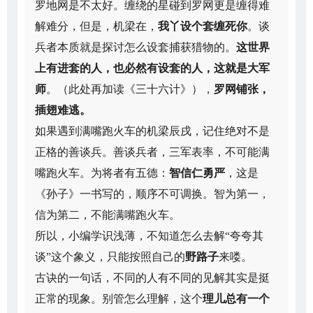
罗地网是不太好。缠绕的星碰到罗网更是缠得难
解难分，但是，机梁在，
我丫设个套缠死你
。谈
兵者本质就是探讨怎么设套捕获猎物的。
这世界
上有进套的人，也必然有设套的人，这就是大军
师
。（此处再加读《三十六计》），
罗网铺张，
插翅难逃。
如果遇到满嘴跑火车的机梁辰戌，记住绝对不是
正格的善谈兵。善谈兵者，三军表率，不可能满
嘴跑火车。为将者有五德：
智信仁勇严
，这是
《孙子》一书写的，顺序不可调换。智为第一，
信为第二，不能满嘴跑火车。
所以，小编学识浅薄，不知道怎么去解“夸夸其
谈”这个象义，只能按照自己的
野路子
来喽。
古诀的一句话，不同的人有不同的见解其实是挺
正常的现象。别管怎么理解，这个
理儿总有一个