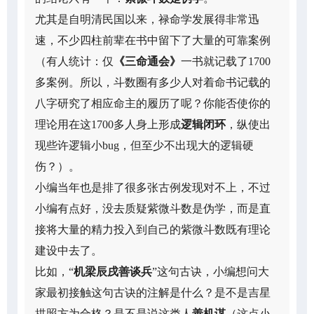
尤其是自明清民国以来，禄命学发展得非常迅
速，不少四柱前辈在书中留下了大量的可靠案例
（有人统计：仅
《三命通会》
一书就记载了1700
多案例。所以，斗数圈有多少人对着命书记载的
八字研究了相应命主的履历了呢？你能否使你的
理论用在这1700多人身上形成
逻辑闭环
，纵使出
现些许逻辑小bug，但至少不出现大的逻辑硬
伤？）。
小编当年也是排了很多张古例发现对不上，不过
小编有点好，没去质疑紫微斗数是伪学，而是直
接将大量的精力投入到自己的紫微斗数既有理论
建设中去了。
比如，“
机梁辰戌善谈兵
”这句古诀，小编想问大
家最初接触这句古诀的注解是什么？是不是吉星
拱照方为合格？是不是说这类人
善机谋
（这点小