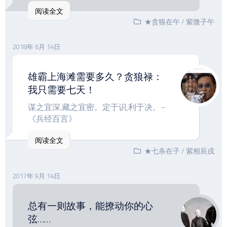
阅读全文
★贪狼在午
/
紫微子午
2018年 6月 14日
雄霸上海滩需要多久？贪狼禄：
我只需要七天！
谋之宜深,藏之宜密。定于识,利于决。–
《兵经百言》
阅读全文
★七杀在子
/
紫相辰戌
2017年 9月 14日
总有一则故事，能撩动你的心
弦……