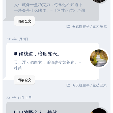
人生就像一盒巧克力，你永远不知道下
一块会是什么味道。–《阿甘正传》台词
阅读全文
★武府在子
/
紫相辰戌
2017年 3月 9日
明修栈道，暗度陈仓。
天上浮云似白衣，斯须改变如苍狗。–
杜甫
阅读全文
★天机在午
/
紫破丑未
2016年 11月 10日
门口的野蛮人：劫煞