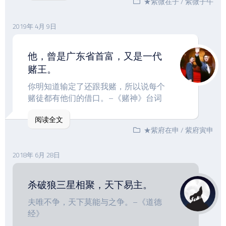
★紫微在子
/
紫微子午
2019年 4月 9日
他，曾是广东省首富，又是一代
赌王。
你明知道输定了还跟我赌，所以说每个
赌徒都有他们的借口。–《赌神》台词
阅读全文
★紫府在申
/
紫府寅申
2018年 6月 28日
杀破狼三星相聚，天下易主。
夫唯不争，天下莫能与之争。–《道德
经》