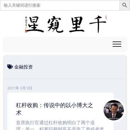
搜
索：
跳
至
内
容
金融投资
2021年 3月 9日
杠杆收购：传说中的以小博大之
术
首席执行官通过杠杆收购明白了两个道
理：第一，积累巨额财富不是靠工资或者奖