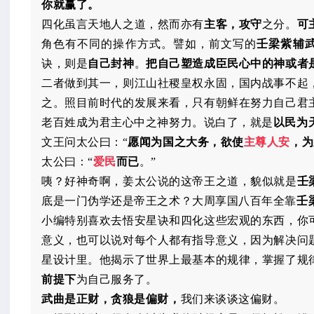
你就赢了。
四化虽言天地人之道，然而亦有
主客，攻守
之分。
可
角色有不同的操作方式。譬如，前文写的
壬梁紫辅
诀，则是
自己封神
。
把自己塑造成臣民心中的神或者
二者做到其一，则江山社稷皇权永固，国内战事不起
之。照目前时代的发展来看，只有朝鲜在努力自己君
老百姓成为君主心中之神努力。说白了，就是
以民为
文王问太公曰：“
愿闻为国之大务，欲使
主尊人安
，为
太公曰：“
爱民
而已
。”
咦？好神奇啊，姜太公说的这帝王之道，貌似就是
壬
底是一门伪学还是帝王之术？大周享国八百年全靠
壬
小编特别喜欢去悟安星诀和四化这些宏观的东西，你
意义，也可以说对每个人都有指导意义，因为解决问
星设计里。他揭示了世界上最基本的规律，掌握了规
前提下
为自己服务了。
武曲是正财，贪狼是偏财，
我们来谈谈这偏财。