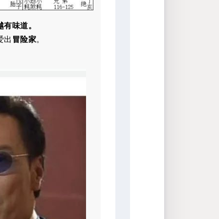
越有味道。
爱出
冒险家
。
。