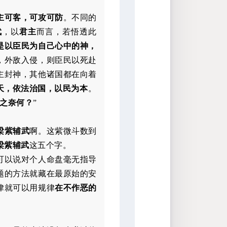
主可客，
可攻可防
。不同的
武
，以
君主
而言，若悟透此
是以臣民为自己心中的神，
，外敌入侵，则臣民以死赴
主封神，其他诸国都在向着
天，依法治国，以民为本
。
之奈何？
”
梁紫辅武
啊。这紫微斗数到
梁紫辅武
这五个字。
可以说对个人命盘毫无指导
题的方法就藏在最原始的安
律就可以用规律
在不作恶的