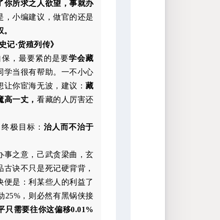
了你所求之人欲望，事就办
是，小编建议，做官的还是
权。
史记·货殖列传》
自保，最要紧的是要
学会藏
同学当很有帮助。一不小心
想让你宦海无波，建议：
藏
魔高一丈，
看藏的人厉害还
，终极目标：
治人而不治于
办事之意，己武贪梁曲，玄
品古诀不只是死记硬背背，
诀便是：利某些人的利益了
25%，则必然有黑锅侠接
只需要往你这偏移0.01%