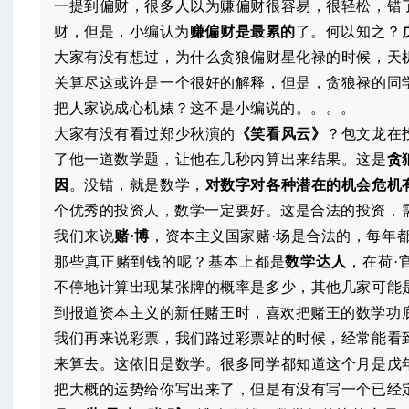
一提到偏财，很多人以为赚偏财很容易，很轻松，错
财，但是，小编认为
赚偏财是最累的
了。何以知之？
大家有没有想过，为什么贪狼偏财星化禄的时候，天
关算尽这或许是一个很好的解释，但是，贪狼禄的同
把人家说成心机婊？这不是小编说的。。。。
大家有没有看过郑少秋演的
《笑看风云》
？包文龙在
了他一道数学题，让他在几秒内算出来结果。这是
贪
因
。没错，就是数学，
对数字对各种潜在的机会危机
个优秀的投资人，数学一定要好。这是合法的投资，
我们来说
赌·博
，资本主义国家赌·场是合法的，每年
那些真正赌到钱的呢？基本上都是
数学达人
，在荷·
不停地计算出现某张牌的概率是多少，其他几家可能
到报道资本主义的新任赌王时，喜欢把赌王的数学功
我们再来说彩票，我们路过彩票站的时候，经常能看
来算去。这依旧是数学。很多同学都知道这个月是戊
把大概的运势给你写出来了，但是有没有写一个已经