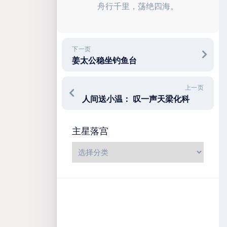
舟行千里，荡绝四海。
下一页
姜太公稳坐钓鱼台
上一页
人间送小温： 叹一声天梁化科
主星落宫