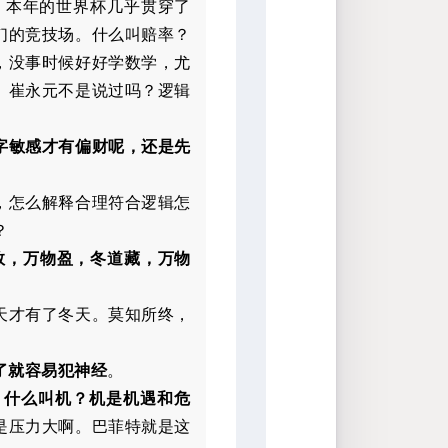
。本年的世界杯几乎贯穿了
们的竞技场。什么叫赔率？
，没事时候好好学数学，尤
。崔永元不是说过吗？逻辑
字敏感才有偏财呢，还是先
，怎么解释合理符合逻辑怎
？
敛，万物盈，冬道藏，万物
天才有了冬天。莫知所终，
了就容易犯神经
。
。什么叫机？
机是机遇和危
是压力大啊。巴菲特就是这