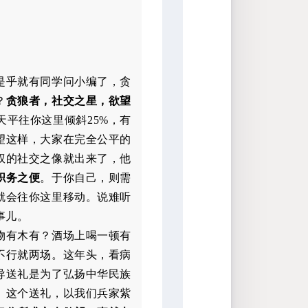
是乎就有同学问小编了，贪
？
贪狼者，社交之星，欲望
天平往你这里倾斜25%，有
望这样，大家在完全公平的
权的社交之像就出来了，他
职务之便
。于你自己，则需
就会往你这里移动。说难听
事儿。
物有木有？酒场上喝一顿有
不行就两场。这年头，看病
导送礼是为了弘扬中华民族
。这个送礼，以我们兵家紫