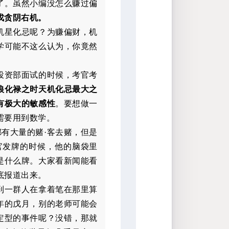
了。虽然小编没怎么赚过偏
戊贪阴右机。
机星化忌呢？为赚偏财，机
学可能不这么认为，你竟然
投资部面试的时候，考官考
狼化禄之时天机化忌最大之
有极大的敏感性
。要想做一
需要用到数学。
都有大量的赌·客去赌，但是
官发牌的时候，他的脑袋里
是什么牌。大家看新闻能看
底报道出来。
到一群人在拿着笔在那里算
年的戊月，别的老师可能会
定型的事件呢？没错，那就