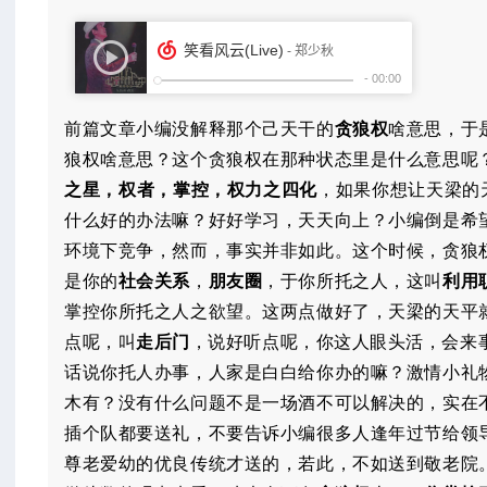
前篇文章小编没解释那个己天干的
贪狼权
啥意思，于
狼权啥意思？这个贪狼权在那种状态里是什么意思呢
之星，权者，掌控，权力之四化
，如果你想让天梁的
什么好的办法嘛？好好学习，天天向上？小编倒是希
环境下竞争，然而，事实并非如此。这个时候，贪狼
是你的
社会关系
，
朋友圈
，于你所托之人，这叫
利用
掌控你所托之人之欲望。这两点做好了，天梁的天平
点呢，叫
走后门
，说好听点呢，你这人眼头活，会来
话说你托人办事，人家是白白给你办的嘛？激情小礼
木有？没有什么问题不是一场酒不可以解决的，实在
插个队都要送礼，不要告诉小编很多人逢年过节给领
尊老爱幼的优良传统才送的，若此，不如送到敬老院