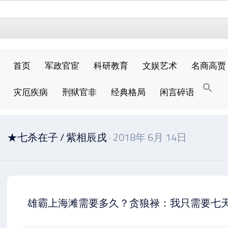
首页
军政官宦
科研教育
文娱艺术
名商高贾
搜
灾厄疾病
刑狱官非
经典格局
闲言碎语
索
搜索按钮
★七杀在子
/
紫相辰戌
· 2018年 6月 14日
雄霸上海滩需要多久？贪狼禄：我只需要七