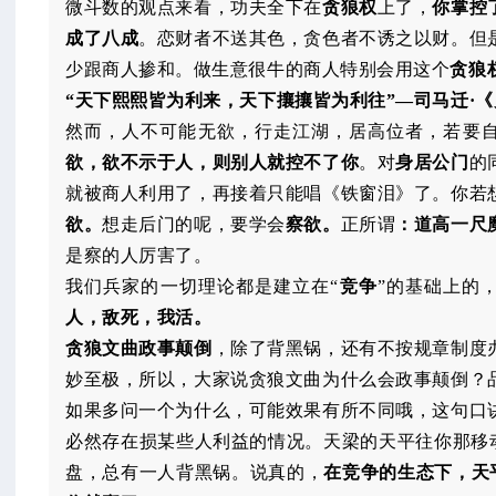
微斗数的观点来看，功夫全下在
贪狼权
上了，
你掌控
成了八成
。恋财者不送其色，贪色者不诱之以财。但
少跟商人掺和。做生意很牛的商人特别会用这个
贪狼
“天下熙熙皆为利来，天下攘攘皆为利往”—司马迁·《
然而，人不可能无欲，行走江湖，居高位者，若要
欲，欲不示于人，则别人就控不了你
。对
身居公门
的
就被商人利用了，再接着只能唱《铁窗泪》了。你若
欲。
想走后门的呢，要学会
察欲。
正所谓
：道高一尺
是察的人厉害了。
我们兵家的一切理论都是建立在“
竞争
”的基础上的
人，敌死，我活。
贪狼文曲政事颠倒
，除了背黑锅，还有不按规章制度
妙至极，所以，大家说贪狼文曲为什么会政事颠倒？
如果多问一个为什么，可能效果有所不同哦，这句口
必然存在损某些人利益的情况。天梁的天平往你那移动
盘，总有一人背黑锅。说真的，
在竞争的生态下，天平