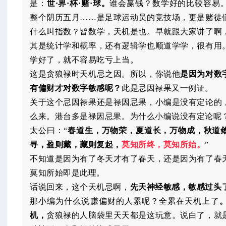
是：
世·界·杯·赌·球。
谁会赢钱？数学好的比较容易
整个阴历五月……是足球运动员的竞技场，更是赌徒
什么叫指数？皆数学，天机是也。早就跟大家讲了啊
其是统计学和概率，还有逻辑学也顺道学学，很有用
学好了，就不容易吃亏上当。
这是贪狼禄时天机忌之因。所以，你说他
是因为对数
有偏财才对数字敏感呢？
此是忌因禄果又一例证。
关于这个忌因禄果还是禄因忌果，小编是没有定论的
么来。港台多是禄因忌果。为什么小编说没有定论呢
太公曰：“
春道生，万物荣，夏道长，万物成，秋道
寻，盈则藏，藏则复起，
莫知所终，莫知所始。
”
不知道是因为有了冬天才有了春天，还是因为有了春
莫知所始即是此理。
话说回来，这个天机忌啊，
先天神经敏感，敏感过头
那小编为什么说赚偏财的人累呢？全累在天机上了
机，
贪狼禄的人脑袋里天天都是这玩意。说白了，就