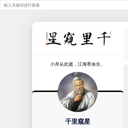
搜
索：
跳
至
内
容
小舟从此逝，江海寄余生。
千里窥星