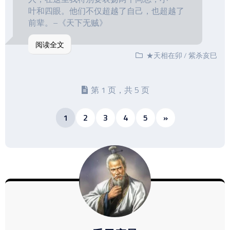
叶和四眼。他们不仅超越了自己，也超越了
前辈。–《天下无贼》
阅读全文
★天相在卯
/
紫杀亥巳
第 1 页，共 5 页
1
2
3
4
5
»