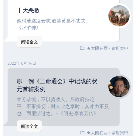
十大恶败
他时若遂凌云志,敢笑黄巢不丈夫。–
《水浒传》
阅读全文
★太阴在酉
/
紫府寅申
2022年 6月 14日
聊一例《三命通会》中记载的状
元首辅案例
春芳恭慎，不以势凌人。居政府持论
平，不事操切，时人比之李时；其才力不及
也，而廉洁过之。–《明史·李春芳传》
阅读全文
★太阴在酉
/
紫府寅申