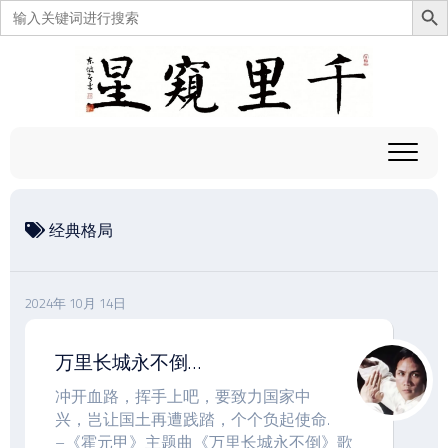
搜
索：
跳
至
内
容
经典格局
2024年 10月 14日
万里长城永不倒…
冲开血路，挥手上吧，要致力国家中
兴，岂让国土再遭践踏，个个负起使命.
–《霍元甲》主题曲《万里长城永不倒》歌