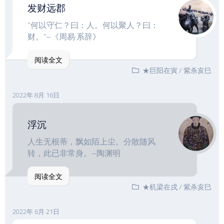
发财远郡
“何以守仁？曰：人。何以聚人？曰：
财。”–《周易·系辞》
阅读全文
★巨阳在寅
/
紫杀亥巳
2022年 8月 16日
浮沉
人生无根蒂，飘如陌上尘。分散随风
转，此已非常身。–陶渊明
阅读全文
★机梁在戌
/
紫杀亥巳
2022年 6月 21日