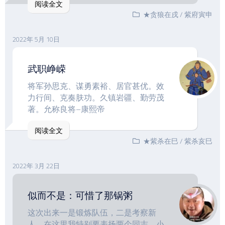
阅读全文
★贪狼在戌
/
紫府寅申
2022年 5月 10日
武职峥嵘
将军孙思克、谋勇素裕、居官甚优。效
力行间、克奏肤功。久镇岩疆、勤劳茂
著。允称良将–康熙帝
阅读全文
★紫杀在巳
/
紫杀亥巳
2022年 3月 22日
似而不是：可惜了那锅粥
这次出来一是锻炼队伍，二是考察新
人，在这里我特别要表扬两个同志，小