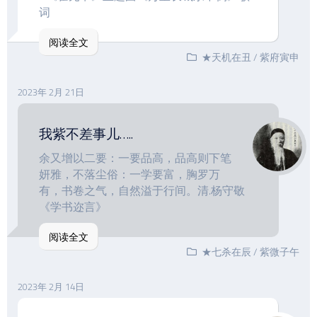
词
阅读全文
★天机在丑
/
紫府寅申
2023年 2月 21日
我紫不差事儿…..
余又增以二要：一要品高，品高则下笔
妍雅，不落尘俗：一学要富，胸罗万
有，书卷之气，自然溢于行间。清.杨守敬
《学书迩言》
阅读全文
★七杀在辰
/
紫微子午
2023年 2月 14日