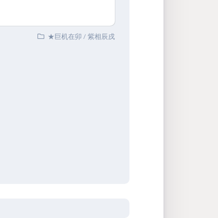
★巨机在卯
/
紫相辰戌