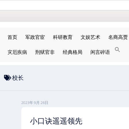
首页
军政官宦
科研教育
文娱艺术
名商高贾
搜
灾厄疾病
刑狱官非
经典格局
闲言碎语
索
搜索按钮
校长
2023年 9月 26日
小口诀遥遥领先