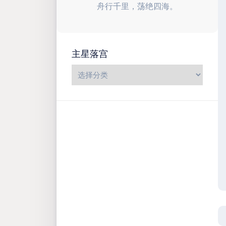
舟行千里，荡绝四海。
主星落宫