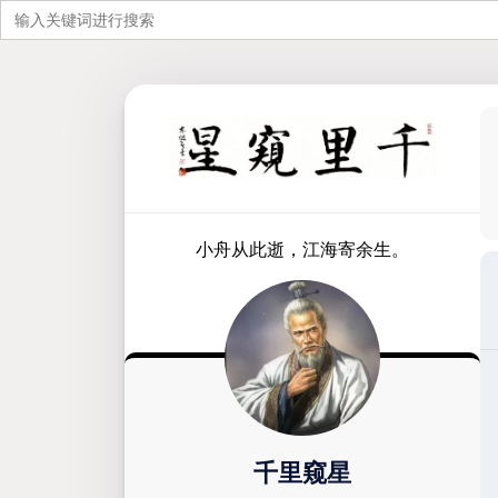
搜
索：
跳
至
内
容
小舟从此逝，江海寄余生。
千里窥星