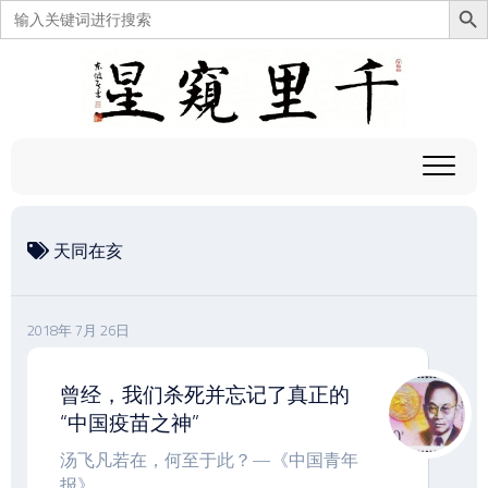
搜
索：
跳
至
内
容
天同在亥
2018年 7月 26日
曾经，我们杀死并忘记了真正的
“中国疫苗之神”
汤飞凡若在，何至于此？—《中国青年
报》