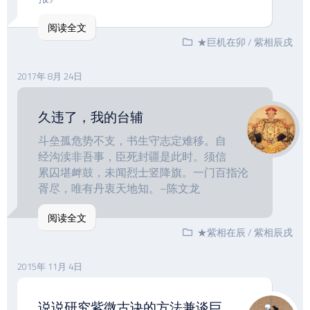
阅读全文
★巨机在卯
/
紫相辰戌
2017年 8月 24日
久违了，我的台辅
斗垒孤危势不支，书生守志定难移。自
经沟渎非吾事，臣死封疆是此时。须信
累囚堪衅鼓，未闻烈士竖降旗。一门百指沦
胥尽，唯有丹衷天地知。–陈文龙
阅读全文
★紫相在辰
/
紫相辰戌
2015年 11月 4日
说说研究紫微古诀的方法兼谈巨