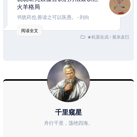
火羊格局
书犹药也,善读之可以医愚。–刘向
阅读全文
★机梁在戌
/
紫杀亥巳
千里窥星
舟行千里，荡绝四海。