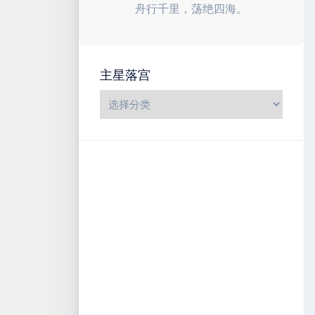
舟行千里，荡绝四海。
主星落宫