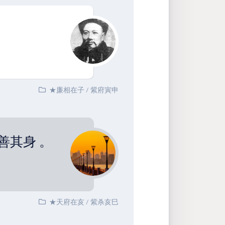
★廉相在子
/
紫府寅申
善其身 。
★天府在亥
/
紫杀亥巳