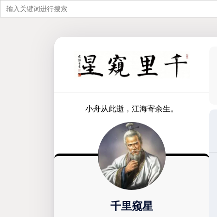
搜
索：
跳
至
内
容
小舟从此逝，江海寄余生。
千里窥星