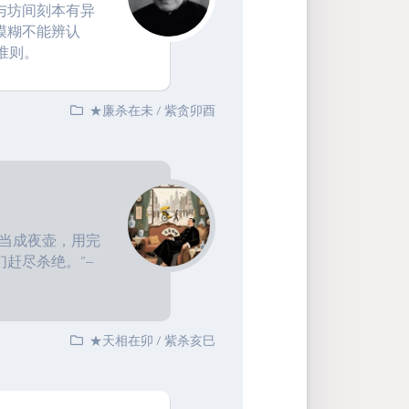
与坊间刻本有异
模糊不能辨认
准则。
★廉杀在未
/
紫贪卯酉
们当成夜壶，用完
赶尽杀绝。”–
★天相在卯
/
紫杀亥巳