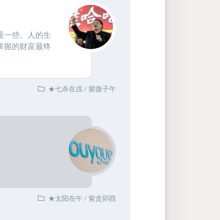
重一些。人的生
掌握的财富最终
★七杀在戌
/
紫微子午
★太阳在午
/
紫贪卯酉