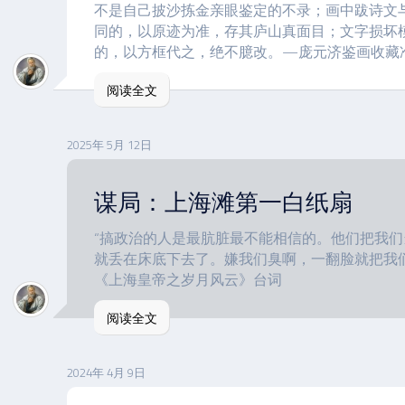
不是自己披沙拣金亲眼鉴定的不录；画中跋诗文
同的，以原迹为准，存其庐山真面目；文字损坏
的，以方框代之，绝不臆改。—庞元济鉴画收藏
阅读全文
2025年 5月 12日
谋局：上海滩第一白纸扇
“搞政治的人是最肮脏最不能相信的。他们把我
就丢在床底下去了。嫌我们臭啊，一翻脸就把我们
《上海皇帝之岁月风云》台词
阅读全文
2024年 4月 9日