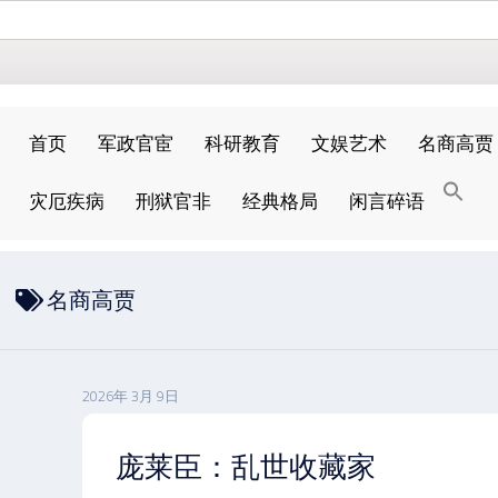
首页
军政官宦
科研教育
文娱艺术
名商高贾
搜
灾厄疾病
刑狱官非
经典格局
闲言碎语
索
搜索按钮
名商高贾
2026年 3月 9日
庞莱臣：乱世收藏家