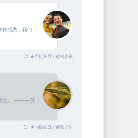
选择感恩，我们
★巨机在酉
/
紫相辰戌
毁之。 ———苏
★同巨在丑
/
紫微子午