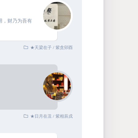
用，财乃为吾有
★天梁在子
/
紫贪卯酉
★日月在丑
/
紫相辰戌