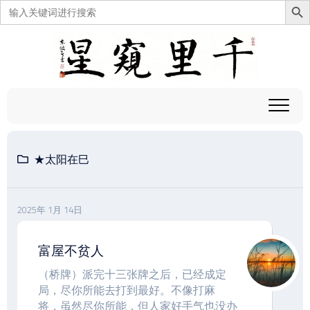
搜
索：
跳
至
内
容
★太阳在巳
2025年 1月 14日
富屋不贫人
（桥牌）派完十三张牌之后，已经成定
局，尽你所能去打到最好。不像打麻
将，虽然尽你所能，但人家好手气也没办