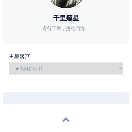
千里窥星
舟行千里，荡绝四海。
主星落宫