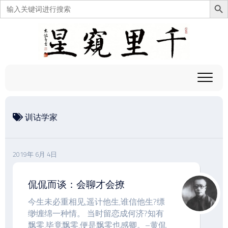
搜
索：
跳
至
内
容
训诂学家
2019年 6月 4日
侃侃而谈：会聊才会撩
今生未必重相见,遥计他生,谁信他生?缥
缈缠绵一种情。 当时留恋成何济?知有
飘零,毕竟飘零,便是飘零也感卿。–黄侃