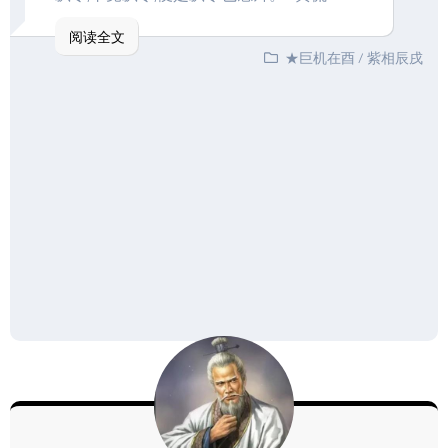
阅读全文
★巨机在酉
/
紫相辰戌