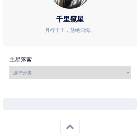
千里窥星
舟行千里，荡绝四海。
主星落宫