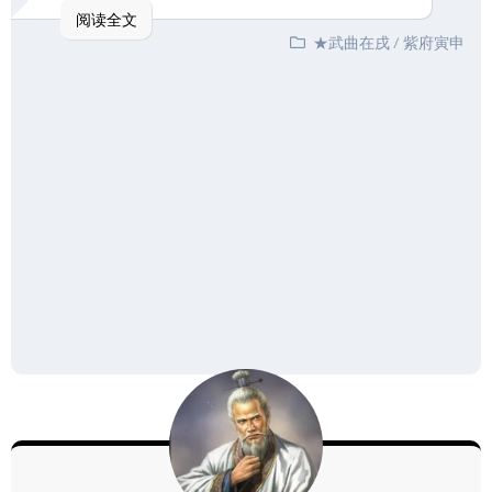
阅读全文
★武曲在戌
/
紫府寅申