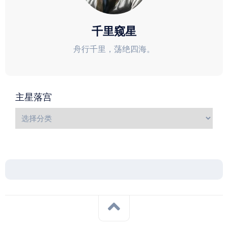
千里窥星
舟行千里，荡绝四海。
主星落宫