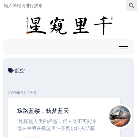
搜
索：
跳
至
内
容
航空
2025年 5月 26日
筚路蓝缕，筑梦蓝天
‌“地球是人类的摇篮，但人类不可能永
远被束缚在摇篮里”–齐奥尔科夫斯基