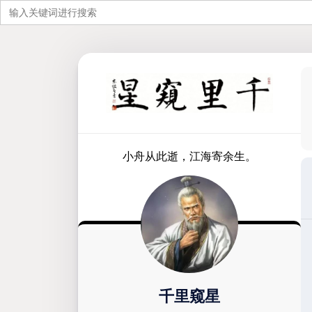
搜
索：
跳
至
内
容
小舟从此逝，江海寄余生。
千里窥星