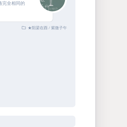
格完全相同的
★阳梁在酉
/
紫微子午