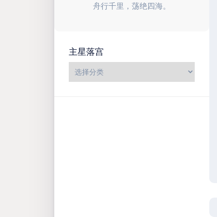
舟行千里，荡绝四海。
主星落宫