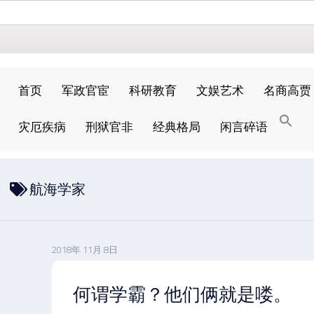
首页
军政官宦
科研教育
文娱艺术
名商高贾
搜
灾厄疾病
刑狱官非
经典格局
闲言碎语
索
搜索按钮
航海学家
2018年 11月 8日
何谓学霸？他们俩就是喽。