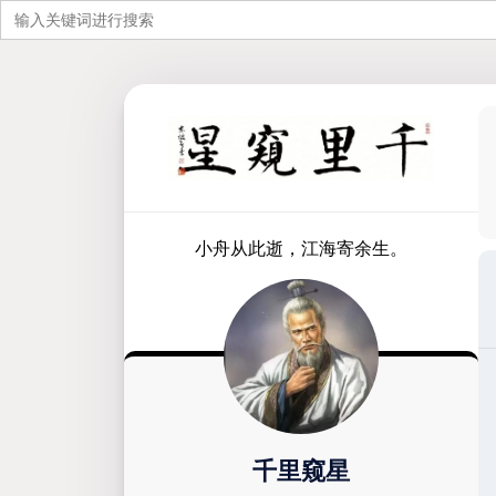
搜
索：
跳
至
内
容
小舟从此逝，江海寄余生。
千里窥星