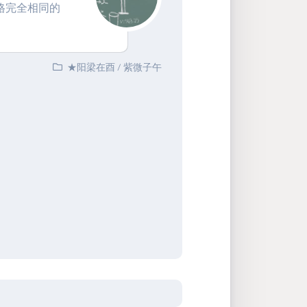
格完全相同的
★阳梁在酉
/
紫微子午