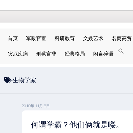
首页
军政官宦
科研教育
文娱艺术
名商高贾
搜
灾厄疾病
刑狱官非
经典格局
闲言碎语
索
搜索按钮
生物学家
2018年 11月 8日
何谓学霸？他们俩就是喽。