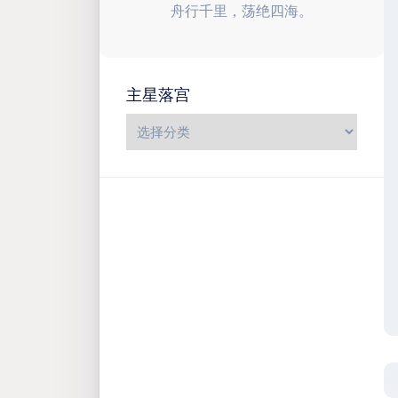
舟行千里，荡绝四海。
主星落宫