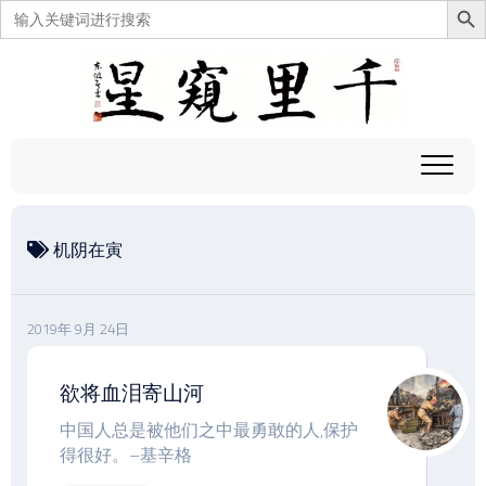
搜
索：
跳
至
内
容
机阴在寅
2019年 9月 24日
欲将血泪寄山河
中国人总是被他们之中最勇敢的人,保护
得很好。–基辛格