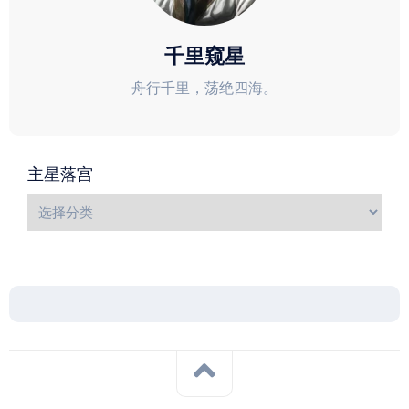
千里窥星
舟行千里，荡绝四海。
主星落宫