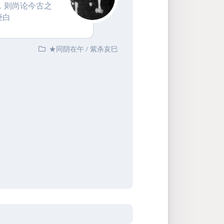
，则尚论今古之
庚白
★同阴在午
/
紫杀亥巳