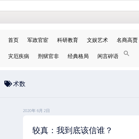
首页
军政官宦
科研教育
文娱艺术
名商高贾
搜
灾厄疾病
刑狱官非
经典格局
闲言碎语
索
搜索按钮
术数
2020年 6月 2日
较真：我到底该信谁？