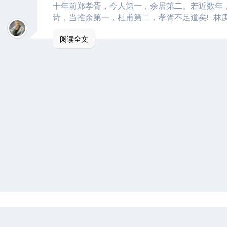
十年前郑孝胥，今人第一，余居第二。若近数年
诗，当推余第一，杜甫第二，孝胥不足道矣!–林
阅读全文