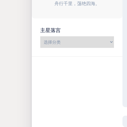
舟行千里，荡绝四海。
主星落宫