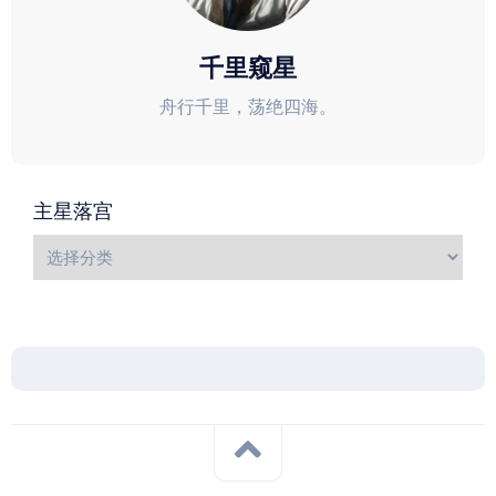
千里窥星
舟行千里，荡绝四海。
主星落宫