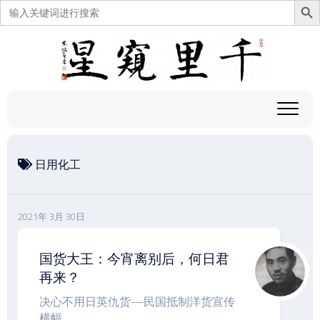
搜
索：
跳
至
内
容
日用化工
2021年 3月 30日
国货大王：今宵离别后，何日君
再来？
决心不用日英仇货—民国抵制洋货宣传
横幅