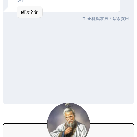
阅读全文
★机梁在辰
/
紫杀亥巳