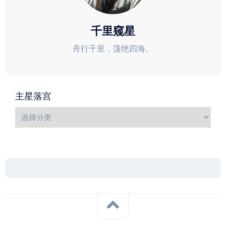
千里窥星
舟行千里，荡绝四海。
主星落宫