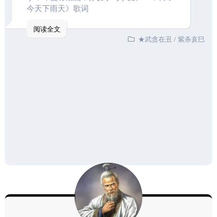
今天下雨天》歌词
阅读全文
★武贪在丑
/
紫杀亥巳