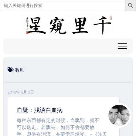
搜
索：
跳
至
内
容
教师
2018年 8月 2日
血疑：浅谈白血病
每种东西都有定的时候，当飘到，就不
可以送走。若飘去，如何不舍都要放
手，即使有泪流，亦要学习承受。–《昨天