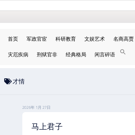
首页
军政官宦
科研教育
文娱艺术
名商高贾
搜
灾厄疾病
刑狱官非
经典格局
闲言碎语
索
搜索按钮
才情
2026年 1月 27日
马上君子