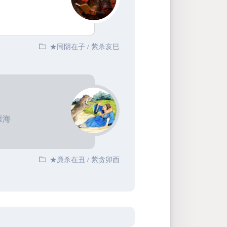
★同阴在子
/
紫杀亥巳
康海
★廉杀在丑
/
紫贪卯酉