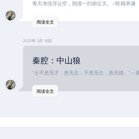
青天净洗浮云空，朔漠一扫胡尘灭。–明·顾养谦
阅读全文
2025年 3月 18日
秦腔：中山狼
“士不患无才，患无志；不患无位，患无德。”—
阅读全文