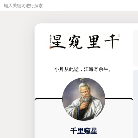
搜
索：
跳
至
内
容
小舟从此逝，江海寄余生。
千里窥星