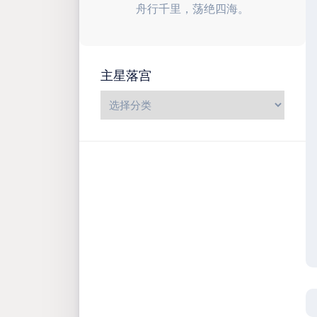
舟行千里，荡绝四海。
主星落宫