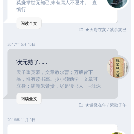
莫嫌举世无知己,未有庸人不忌才。–查
慎行
阅读全文
★天府在亥
/
紫杀亥巳
2017年 6月 15日
状元熟了……
天子重英豪，文章教尔曹；万般皆下
品，惟有读书高。少小须勤学，文章可
立身；满朝朱紫贵，尽是读书人。–汪洙
阅读全文
★紫微在午
/
紫微子午
2016年 11月 3日