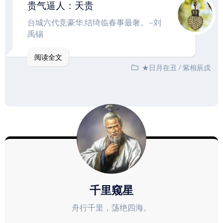
贵气逼人：天贵
台城六代竞豪华,结绮临春事最奢。–刘
禹锡
阅读全文
★日月在丑
/
紫相辰戌
千里窥星
舟行千里，荡绝四海。