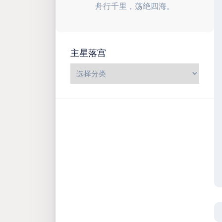
舟行千里，荡绝四海。
主星落宫