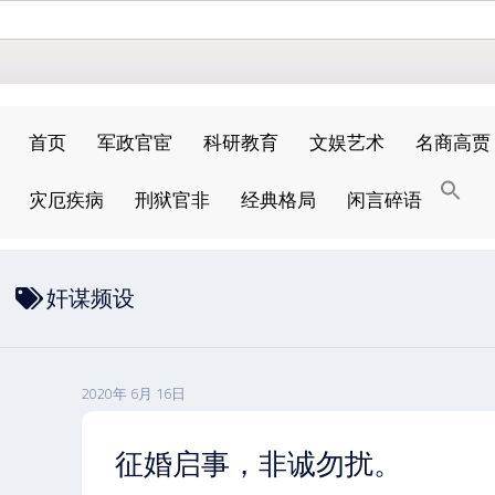
首页
军政官宦
科研教育
文娱艺术
名商高贾
搜
灾厄疾病
刑狱官非
经典格局
闲言碎语
索
搜索按钮
奸谋频设
2020年 6月 16日
征婚启事，非诚勿扰。