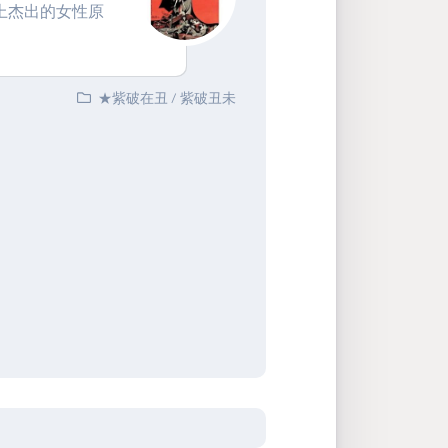
上杰出的女性原
★紫破在丑
/
紫破丑未