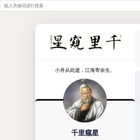
搜
索：
跳
至
内
容
小舟从此逝，江海寄余生。
千里窥星