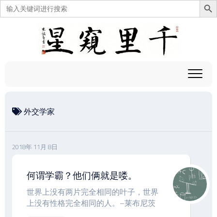
搜
索：
跳
至
内
容
外交学家
2018年 11月 8日
何谓学霸？他们俩就是喽。
世界上没有两片完全相同的叶子，世界
上没有性格完全相同的人。–莱布尼茨