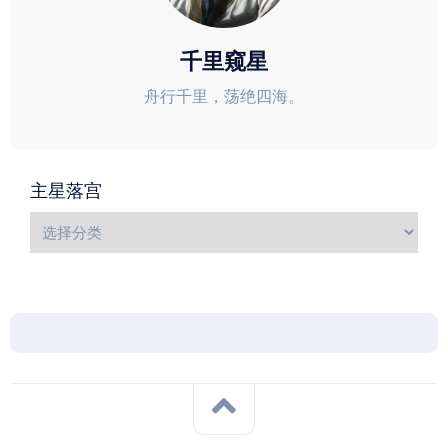
千里窥星
舟行千里，荡绝四海。
主星落宫