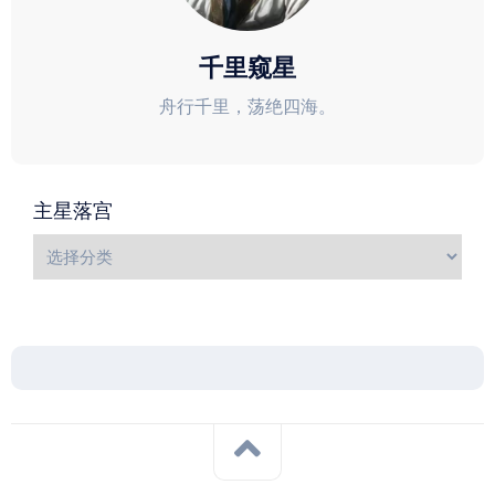
千里窥星
舟行千里，荡绝四海。
主星落宫