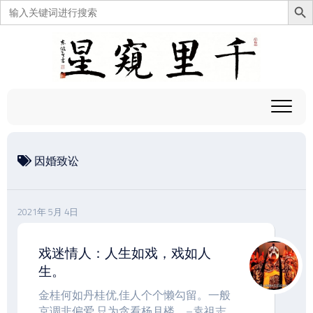
搜
索：
跳
至
内
容
因婚致讼
2021年 5月 4日
戏迷情人：人生如戏，戏如人
生。
金桂何如丹桂优,佳人个个懒勾留。一般
京调非偏爱,只为贪看杨月楼。–袁祖志