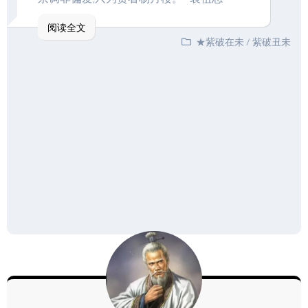
阅读全文
★紫破在未
/
紫破丑未