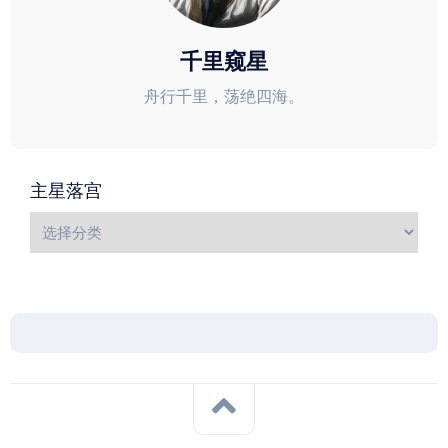
千里窥星
舟行千里，荡绝四海。
主星落宫