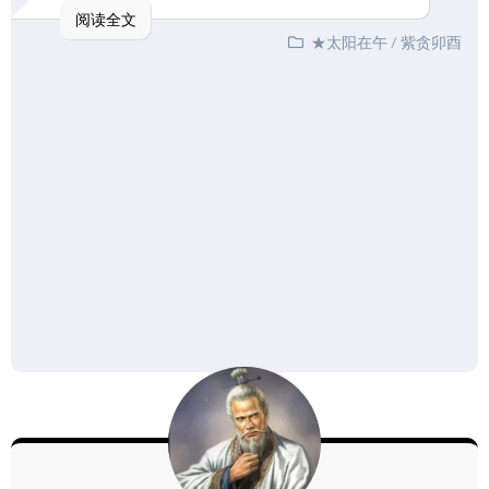
阅读全文
★太阳在午
/
紫贪卯酉