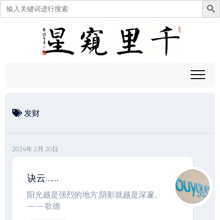
搜
索：
跳
至
内
容
发财
2024年 2月 20日
诀云……
阳光越是强烈的地方,阴影就越是深邃。
——歌德