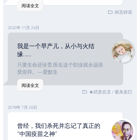
阅读全文
闲言碎语
2020年 11月 24日
我是一个早产儿，从小与火结
缘……
只要生命还珍贵,医生这个职业就永远倍
受崇拜。—爱默生
阅读全文
★武贪在丑
/
紫杀亥巳
2018年 7月 26日
曾经，我们杀死并忘记了真正的
“中国疫苗之神”