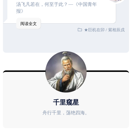
汤飞凡若在，何至于此？—《中国青年
报》
阅读全文
★巨机在卯
/
紫相辰戌
千里窥星
舟行千里，荡绝四海。