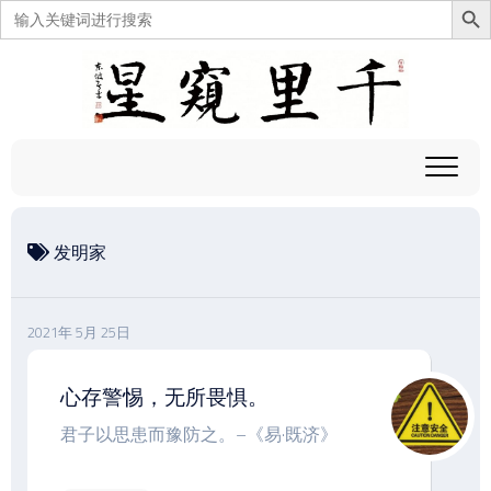
搜
索：
跳
至
内
容
发明家
2021年 5月 25日
心存警惕，无所畏惧。
君子以思患而豫防之。–《易·既济》