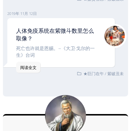
2019年 11月 12日
人体免疫系统在紫微斗数里怎么
取像？
死亡也许就是恩赐。–《大卫·戈尔的一
生》台词
阅读全文
★巨门在午
/
紫破丑未