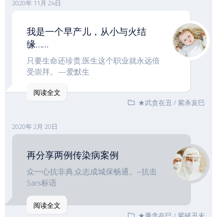
2020年 11月 24日
我是一个早产儿，从小与火结
缘……
只要生命还珍贵,医生这个职业就永远倍
受崇拜。—爱默生
阅读全文
★武贪在丑
/
紫杀亥巳
2020年 2月 20日
再分享两例传染病案例
众一心抗非典,众志成城保畅通。–抗击
Sars标语
阅读全文
★廉贪在巳
/
紫破丑未