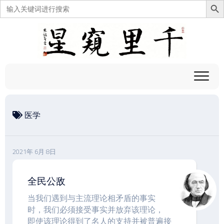
搜
索：
跳
至
内
容
医学
2021年 6月 8日
全民公敌
当我们遇到与主流理论相矛盾的事实
时，我们必须接受事实并放弃该理论，
即使该理论得到了名人的支持并被普遍接