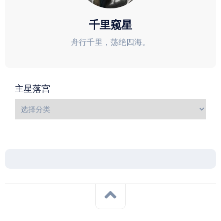
千里窥星
舟行千里，荡绝四海。
主星落宫