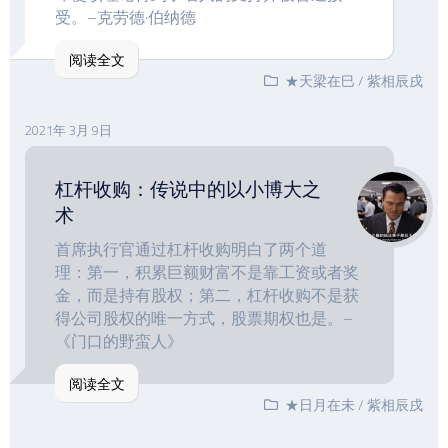
受。–克劳德·伯纳德
阅读全文
★天梁在巳
/
紫相辰戌
2021年 3月 9日
杠杆收购：传说中的以小博大之
术
首席执行官通过杠杆收购明白了两个道
理：第一，积累巨额财富不是靠工资或者奖
金，而是持有股权；第二，杠杆收购不是获
得公司股权的唯一方式，股票期权也是。–
《门口的野蛮人》
阅读全文
★日月在未
/
紫相辰戌