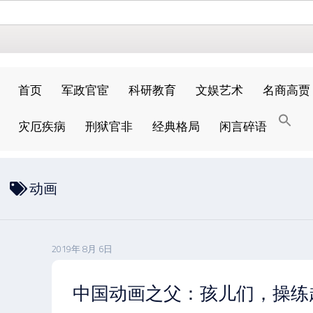
首页
军政官宦
科研教育
文娱艺术
名商高贾
搜
灾厄疾病
刑狱官非
经典格局
闲言碎语
索
搜索按钮
动画
2019年 8月 6日
中国动画之父：孩儿们，操练