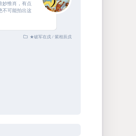
惟妙惟肖，有点
绝不可能拍出这
★破军在戌
/
紫相辰戌