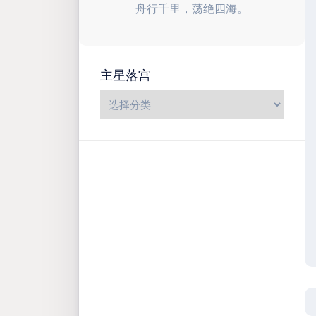
舟行千里，荡绝四海。
主星落宫