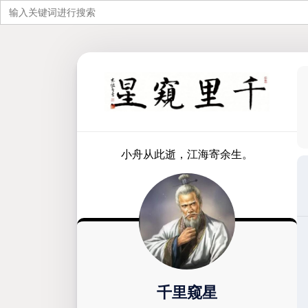
搜
索：
跳
至
内
容
小舟从此逝，江海寄余生。
千里窥星