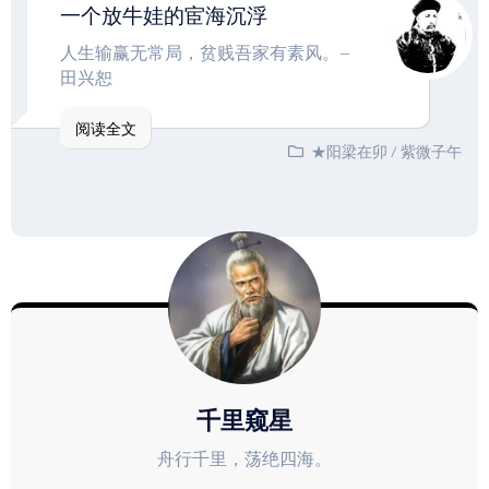
一个放牛娃的宦海沉浮
人生输赢无常局，贫贱吾家有素风。–
田兴恕
阅读全文
★阳梁在卯
/
紫微子午
千里窥星
舟行千里，荡绝四海。