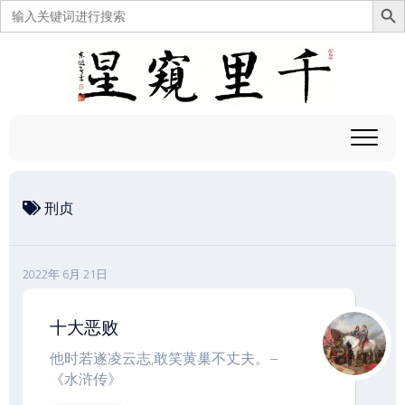
搜
索：
跳
至
内
容
刑贞
2022年 6月 21日
十大恶败
他时若遂凌云志,敢笑黄巢不丈夫。–
《水浒传》