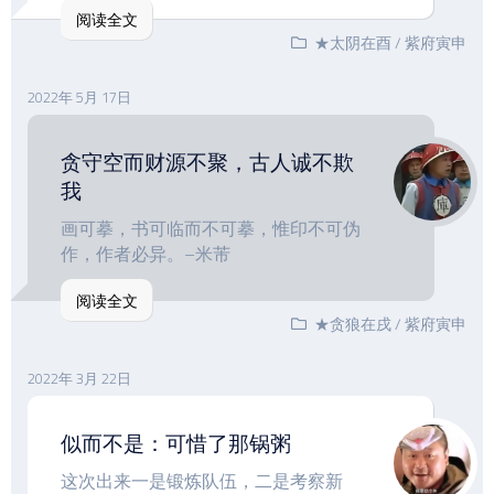
阅读全文
★太阴在酉
/
紫府寅申
2022年 5月 17日
贪守空而财源不聚，古人诚不欺
我
画可摹，书可临而不可摹，惟印不可伪
作，作者必异。–米芾
阅读全文
★贪狼在戌
/
紫府寅申
2022年 3月 22日
似而不是：可惜了那锅粥
这次出来一是锻炼队伍，二是考察新