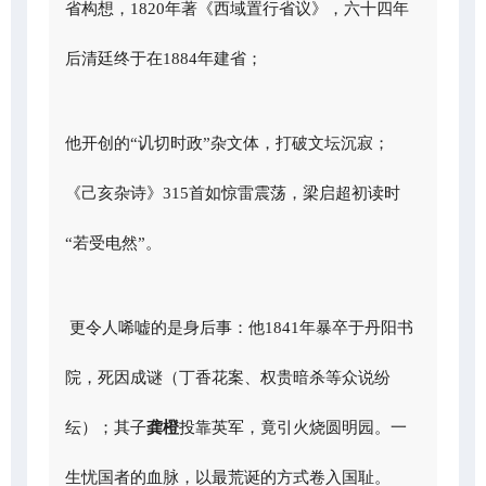
省构想，1820年著《西域置行省议》，六十四年
后清廷终于在1884年建省；
他开创的“讥切时政”杂文体，打破文坛沉寂；
《己亥杂诗》315首如惊雷震荡，梁启超初读时
“若受电然”。
更令人唏嘘的是身后事：他1841年暴卒于丹阳书
院，死因成谜（丁香花案、权贵暗杀等众说纷
纭）；其子
龚橙
投靠英军，竟引火烧圆明园。一
生忧国者的血脉，以最荒诞的方式卷入国耻。