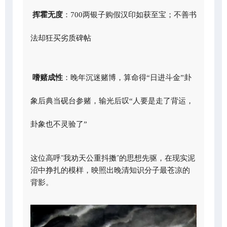
挥霍无度
：700两银子购假汉印如获至宝；不善书
法却狂买劣质碑帖
嗜赌成性
：晚年沉迷赌博，算命得“日进斗金”卦
象后典当砚台参赌，输光后叹“人要是走了背运，
卦象也不灵验了”
这位高呼“我劝天公重抖擞”的思想先驱，在现实泥
沼中挣扎的模样，映照出晚清知识分子最苍凉的
背影。