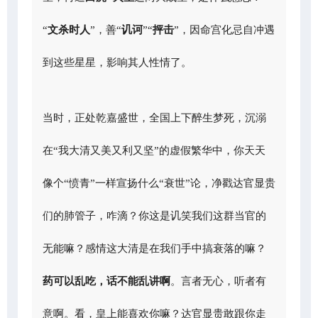
“
文杀时人
”，善“
讥诃
”“
抨击
”，因命宫化忌自冲遇
到这些星星，影响其人性情了。
当时，正处乾嘉盛世，全国上下醉生梦死，沉溺
在“我大清又美又利又坚”的虚假繁华中，你天天
像个“愤青”一样宣扬什么“衰世”论，净戳达官显贵
们的肺管子，咋滴？你这是讥笑我们这群当官的
无能嘛？感情这大清是在我们手中搞衰落的嘛？
药可以乱吃，话不能乱讲啊
。言者无心，听者有
意啊。看，皇上能喜欢你嘛？达官显贵敢跟你走