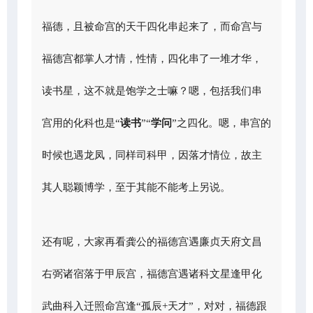
福德，且被命宫的天干四化串起来了，而命宫与
福德宫都掌人才情，性情，四化串了一堆才华，
读书星，这不就是饱学之士嘛？嗯，包括我们串
宫用的化科也是“
读书
”“
学问
”之四化。嗯，串宫的
时候也遇龙凤，同样司科甲，因落才情位，故主
其人聪颖博学，至于其能不能考上另说。
还有呢，大家再看龚公的福德宫遇廉贞天府文昌
右弼诸宿落于甲辰宫，福德宫遇诸科文星逢甲化
武曲科入迁照命宫逢“孤辰+天才”，对对，福德跟