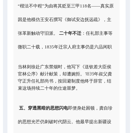
“楷法不中程”为由将其贬至三甲118名——真实原
因是他模仿王安石撰写《御试安边抚远疏》，主
张革新触动守旧派。
二十年不迁
：任礼部主事等
微职二十载，1835年迁宗人府主事仍是六品闲职
当林则徐赴广东禁烟时，他写下《送钦差大臣侯
官林公序》献计献策，却遭婉拒。1839年叔父龚
守正升任礼部尚书，按回避制度他终于辞官，结
束这场持续二十年的仕途噩梦。
五、穿透黑暗的思想闪电
即便身处困顿，龚自珍
的思想光芒仍刺破时代阴云。他最早提出新疆设