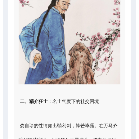
二、狷介狂士
：名士气度下的社交困境
龚自珍的性情如出鞘利剑，锋芒毕露。在万马齐