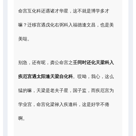
命宫互化科还遇诸才华星，这不就是博学多才
嘛？迁移宫遇戊化右弼科入福德逢文昌，也是美
美哒。
别急，还有呢，龚公命宫之
壬同时还化天梁科入
疾厄宫遇太阳逢天梁自化科
。哎呦，我心，这么
猛的嘛，天梁是老夫子星，国子监，而疾厄宫为
学业宫，命宫化梁禄入疾逢科，这是好学不倦
啊。