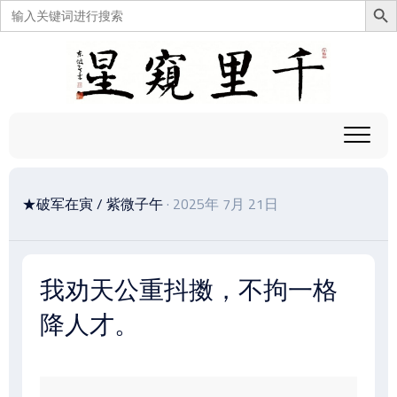
搜
索：
跳
至
内
容
★破军在寅
/
紫微子午
· 2025年 7月 21日
我劝天公重抖擞，不拘一格
降人才。