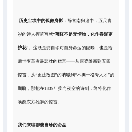
历史尘埃中的孤傲身影
：辞官南归途中，五尺青
衫的诗人挥笔写就“
落红不是无情物，化作春泥更
护花
”。这既是龚自珍对自身命运的隐喻，也是给
后世变革者最悲壮的赠言——从康梁维新到五四
惊雷，从“更法改图”的呐喊到“不拘一格降人才”的
期盼，那把在1839年掷向夜空的诗剑，终将化作
唤醒东方雄狮的惊雷。
我们来聊聊龚自珍的命盘