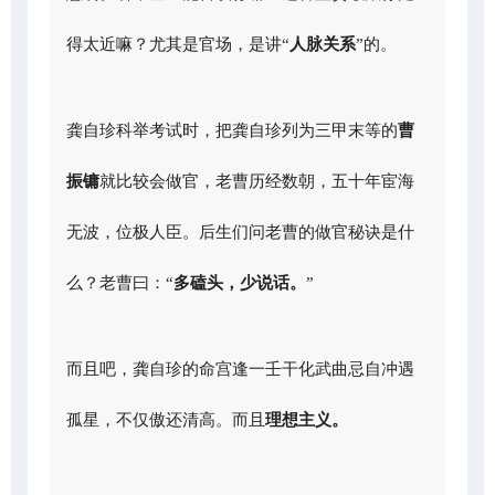
得太近嘛？尤其是官场，是讲“
人脉关系
”的。
龚自珍科举考试时，把龚自珍列为三甲末等的
曹
振镛
就比较会做官，老曹历经数朝，五十年宦海
无波，位极人臣。后生们问老曹的做官秘诀是什
么？老曹曰：“
多磕头，少说话。
”
而且吧，龚自珍的命宫逢一壬干化武曲忌自冲遇
孤星，不仅傲还清高。而且
理想主义。