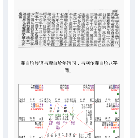
龚自珍族谱与龚自珍年谱同，与网传龚自珍八字
同。