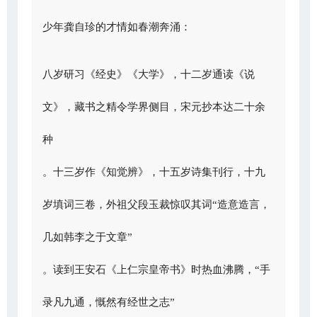
少年龚自珍的才情如春潮奔涌：
八岁研习《经史》《大学》，十二岁通读《说
文》，藏书之精令学界侧目，宋元抄本达二十余
种
。十三岁作《知觉辨》，十五岁诗集刊行，十九
岁填词三卷，外祖父段玉裁惊叹其词“造意造言，
几如韩李之于文章”
。读到王安石《上仁宗皇帝书》时热血沸腾，“手
录凡九通，慨然有经世之志”