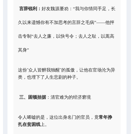
言辞锐利：
好友魏源屡劝：“我与你情同手足，长
久以来遗憾你有不加思考的言辞之毛病”——他抨
击专制“去人之廉，以快号令；去人之耻，以蒿高
其身”
这份“众人皆醉我独醒”的孤傲，让他在官场沦为异
类，也埋下了人生悲剧的种子。
三、困顿拮据
：清官难为的经济窘境
令人唏嘘的是，这位出身名门的官员，竟
常年挣
扎在贫困线
上。