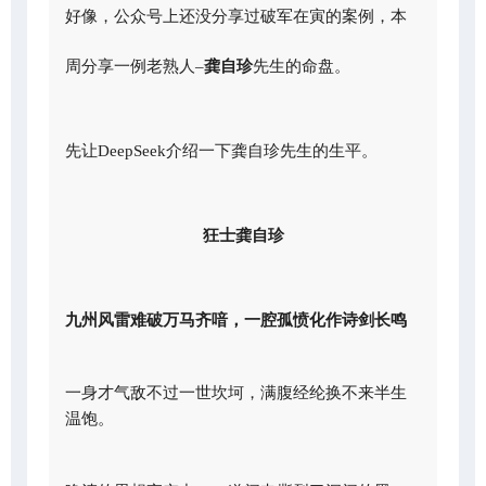
好像，公众号上还没分享过破军在寅的案例，本
周分享一例老熟人–
龚自珍
先生的命盘。
先让DeepSeek介绍一下龚自珍先生的生平。
狂士龚自珍
九州风雷难破万马齐喑，一腔孤愤化作诗剑长鸣
一身才气敌不过一世坎坷，满腹经纶换不来半生
温饱。