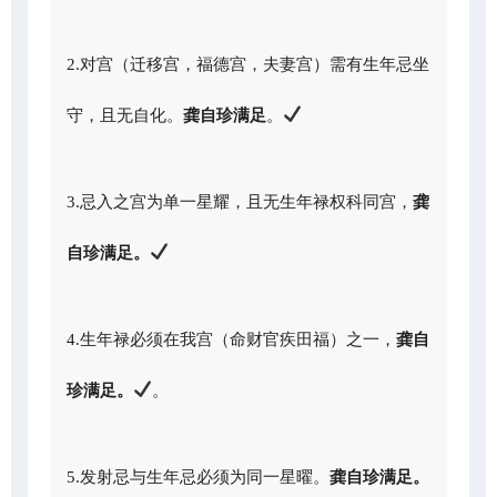
2.对宫（迁移宫，福德宫，夫妻宫）需有生年忌坐
守，且无自化。
龚自珍满足
。
3.忌入之宫为单一星耀，且无生年禄权科同宫，
龚
自珍满足。
4.生年禄必须在我宫（命财官疾田福）之一，
龚自
珍满足。
。
5.发射忌与生年忌必须为同一星曜。
龚自珍满足。