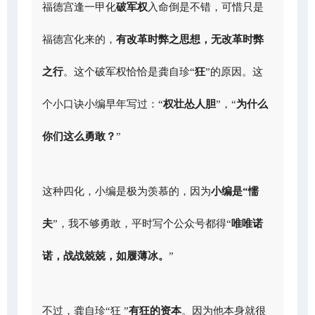
福德宫逢一甲化
破军权
入命倒是不错，可惜只是
福德宫化来的，
有改革时弊之思想，无改革时弊
之行
。这个破军权恰恰是龚自珍“
狂
”的原因。这
个小口诀小编早年写过：“
权壮怂人胆
”，“
为什么
你们这么勇敢？
”
这种四化，小编是极为羡慕的，因为
小编是“懦
夫
”，我不够勇敢，平时写个公众号都得“
唯唯诺
诺，战战兢兢，如履薄冰。
”
不过，龚自珍“狂 ”
有狂的资本
。因为他本身就很