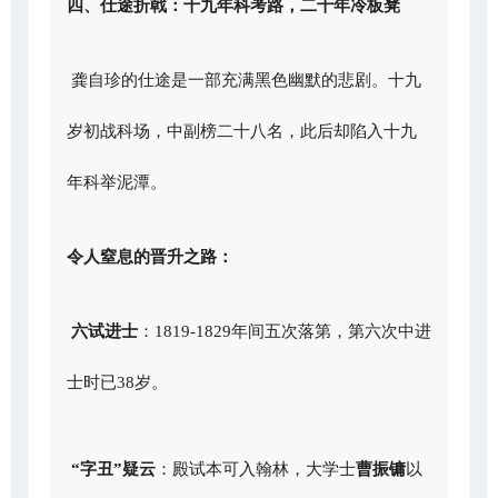
四、仕途折戟：十九年科考路，二十年冷板凳
龚自珍的仕途是一部充满黑色幽默的悲剧。十九
岁初战科场，中副榜二十八名，此后却陷入十九
年科举泥潭。
令人窒息的晋升之路：
六试进士
：1819-1829年间五次落第，第六次中进
士时已38岁。
“字丑”疑云
：殿试本可入翰林，大学士
曹振镛
以