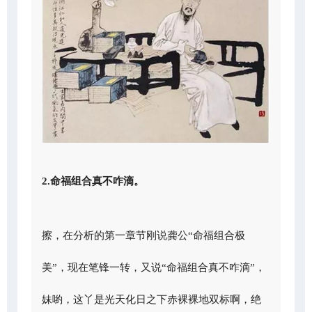
2.命福组合真不咋滴。
擦，在分析的第一章节刚说龚公“命福组合极
美”，现在笔锋一转，又说“命福组合真不咋滴”，
妹喲，这丫是光天化日之下赤裸裸地双标啊，绝