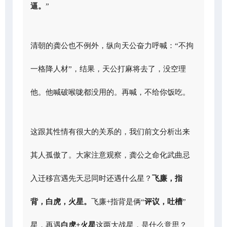
逼。
”
清朝的龚公也不例外，纵向天公奋力呼喊：“不拘
一格降人材”，结果，天公打麻将去了，没空理
他。他喊破喉咙都没用的。再喊，不给你饭吃。
这跟其性情有很大的关系的，我们前文分析出来
其人孤傲了。大家注意观察，龚公之命化武曲忌
入迁移宫遇先天忌同时还遇什么星？
飞廉，指
背，白虎，火星。
飞廉+指背是俩“
评议，吐槽
”
星，再遇
白虎+火星
这两大战星，是什么意思？