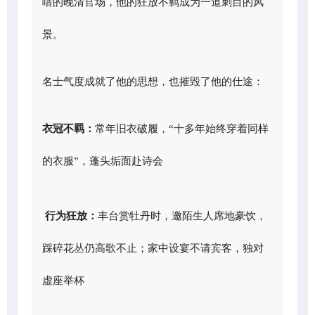
喑的晚清官场，他的狂放不羁成为一道刺目的风
景。
名士气度成就了他的思想，也摧毁了他的仕途：
衣冠不羁：
常年旧衣破履，“十多年始终穿着同样
的衣服”，蓬头垢面赴诗会
行为狂放
：
丰台赏牡丹时，邀陌生人席地豪饮，
踩碎花丛仍高歌不止；家中设宴不请宾客，独对
虚座举杯