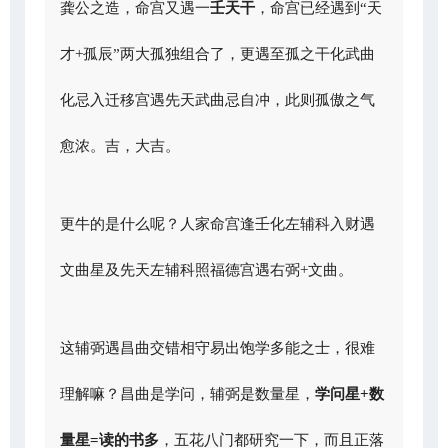
龚公之造，命宫又遇一
壬天干
，命宫已经遇到“天
才+孤辰”两大孤独组合了，更遇至孤之干化武曲
化忌入迁移宫遇先天武曲忌自冲，此则孤傲之气
愈浓。吉，大吉。
更牛的是什么呢？人家命宫逢壬化左辅科入财遇
文曲星及先天左辅科照福德宫遇右弼+文曲。
这辅弼遇昌曲交错相守易出饱学多能之士，很难
理解嘛？昌曲是学问，辅弼是数量星，
学问星+数
量星=读的书多
，五花八门都研究一下，而且正落