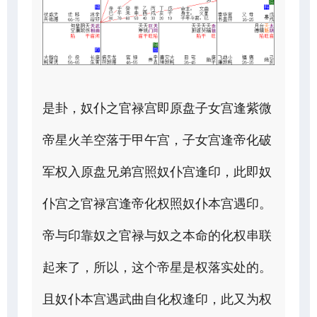
是卦，奴仆之官禄宫即原盘子女宫逢紫微
帝星火羊空落于甲午宫，子女宫逢帝化破
军权入原盘兄弟宫照奴仆宫逢印，此即奴
仆宫之官禄宫逢帝化权照奴仆本宫遇印。
帝与印靠奴之官禄与奴之本命的化权串联
起来了，所以，这个帝星是权落实处的。
且奴仆本宫遇武曲自化权逢印，此又为权