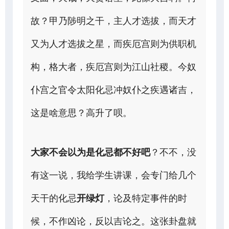
故？甲乃陟明之干，主人才选拔，而天才
又为人才选拔之星，而疾厄宫则为供职机
构，格大者，疾厄宫则为江山社稷。今奴
仆宫之官令太阳化忌冲奴仆之疾遇诸吉，
这是啥意思？高升了呗。
大家不会以为是化忌都不好吧
？不不，没
有这一说，我给学生讲课，会专门给几个
天干的化忌
开绿灯
，论及特定事件的时
候，不作凶论，反以吉论之。这张卦盘就