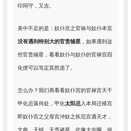
印同守，又吉。
美中不足的是：奴仆宫之官禄与奴仆本宫
没有遇到特别大的官贵辅星
，如果遇到这
些官贵辅星，看看奴仆与奴仆的官禄宫四
化便可以笃定其胜选了。
怎么办？我们再看看奴仆宫的官禄宫天干
甲化忌落何处，甲化
太阳忌
入本局迁移宫
即奴仆宫之父母宫冲奴之疾厄宫遇天才，
文曲，天钺，天贵诸星，此像大吉啊。何