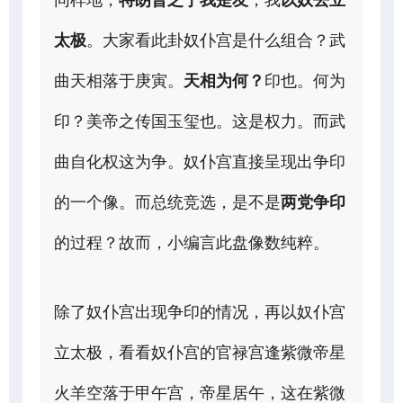
太极
。大家看此卦奴仆宫是什么组合？武
曲天相落于庚寅。
天相为何？
印也。何为
印？美帝之传国玉玺也。这是权力。而武
曲自化权这为争。奴仆宫直接呈现出争印
的一个像。而总统竞选，是不是
两党争印
的过程？故而，小编言此盘像数纯粹。
除了奴仆宫出现争印的情况，再以奴仆宫
立太极，看看奴仆宫的官禄宫逢紫微帝星
火羊空落于甲午宫，帝星居午，这在紫微