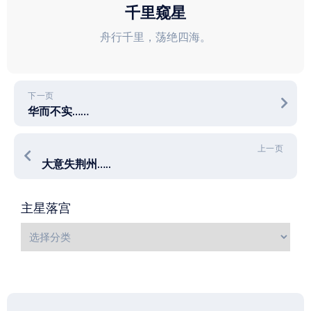
千里窥星
舟行千里，荡绝四海。
下一页
华而不实……
上一页
大意失荆州…..
主星落宫