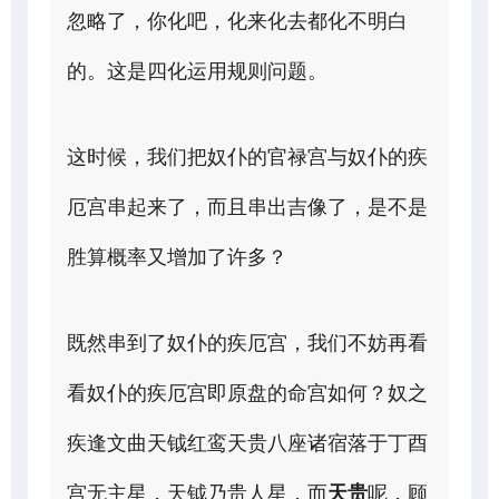
忽略了，你化吧，化来化去都化不明白
的。这是四化运用规则问题。
这时候，我们把奴仆的官禄宫与奴仆的疾
厄宫串起来了，而且串出吉像了，是不是
胜算概率又增加了许多？
既然串到了奴仆的疾厄宫，我们不妨再看
看奴仆的疾厄宫即原盘的命宫如何？奴之
疾逢文曲天钺红鸾天贵八座诸宿落于丁酉
宫无主星，天钺乃贵人星，而
天贵
呢，顾