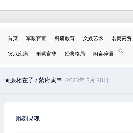
首页
军政官宦
科研教育
文娱艺术
名商高贾
搜
灾厄疾病
刑狱官非
经典格局
闲言碎语
索
搜索按钮
★廉相在子
/
紫府寅申
· 2023年 5月 30日
雕刻灵魂