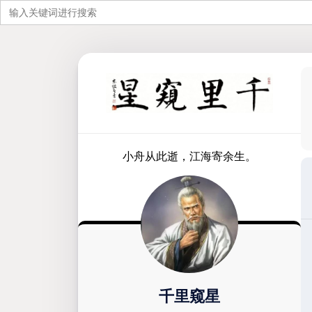
搜
索：
跳
至
内
容
小舟从此逝，江海寄余生。
千里窥星