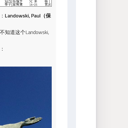
：
Landowski, Paul（保
个Landowski, 
：