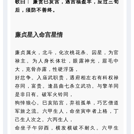
歌曰：
廉贪巳亥宫，遇吉福盈丰，应过三旬
后，须防不善终。
廉贞星入命宫星情
廉贞属火，北斗，化次桃花杀、囚星，为官
禄主。为人身长体壮，眼露神光，眉毛中
大，克骨亦露，性硬浮荡，
好忿争。入庙武职贵，遇府相左右有科权禄
存同，富贵。逢昌曲七杀立武功。与擎羊同
是非日有。破军火铃同，
狗悻狼心。巳亥陷宫，弃祖孤单，巧艺僧道
军旅之流。六甲生人，命坐寅申者上格，丁
己生人次之。六丙生人，
命坐子午卯酉，横发横破不耐久。六甲生