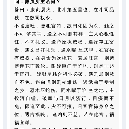
问：廉贞所主若何？
答曰：
廉贞属火，北斗第五星也。在斗司品
秩，在数司权令。
不临庙旺，更犯官符，故曰化囚为杀。触之
不可
解其祸，逢之不可测其祥。主人心狠性
狂，不习礼义。逢帝座执威权，遇禄存主富
贵，遇文昌好礼乐，遇杀曜
显武职，在官禄
有威权，在身命为次桃花。若居旺宫，则赌
博迷花而致讼。限逢巨门于陷地，则是非起
于官司。
逢财星耗合祖业必破，遇刑忌则脓
血不免。遇白虎则刑杖难逃，遇武曲于受制
之乡，恐木压蛇伤。同水曜于陷
空之地，主
投河自缢。破军与日月以济行，目疾而不
免。限逢至此，灾不可攘。只宜官禄身命之
位，遇吉福映，
逢凶则不慈。若在他宫，祸
福宜详。