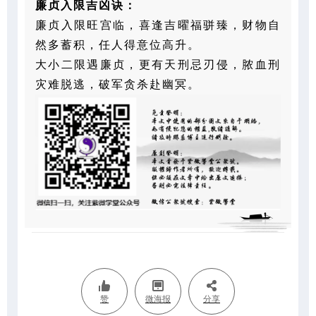
廉贞入限吉凶诀：
廉贞入限旺宫临，喜逢吉曜福骈臻，财物自
然多蓄积，任人得意位高升。
大小二限遇廉贞，更有天刑忌刃侵，脓血刑
灾难脱逃，破军贪杀赴幽冥。
赞
微海报
分享