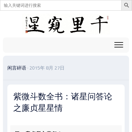
搜
索：
跳
至
内
容
闲言碎语
· 2015年 8月 27日
紫微斗数全书：诸星问答论
之廉贞星星情