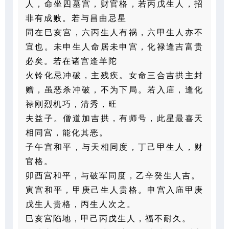
人，命坐四墓宫，财官格，若丙戊生人，招
非有成败。若与昌曲忌星
同在巳亥宫，六丙生人有祸，六甲生人亦不
宜也。未申生人命居未申宫，化禄逢吉富贵
必矣。若在诸宫逢羊陀
火铃化忌冲破，主残疾。女命三合吉拱主封
赠，虽恶杀冲破，不为下局。若入庙，逢化
禄刚烈机巧，清秀，旺
夫益子。僧道加吉拱，有师号，此星最喜天
相同宫，能化其恶。
子午宫和平，与天相同度，丁己甲生人，财
官格。
卯酉宫和平，与破军同度，乙辛癸生人吉。
寅宫和平，甲庚己生人贵格。申宫入庙甲庚
戊生人贵格，丙生人次之。
巳亥宫陷地，甲己丙戊生人，福不耐久。