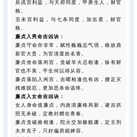
辰戌宫利益，与天府同度，甲庚生人，财官
格。
丑未宫利益，与七杀同度，加吉星，财官
格。
廉贞入男命吉凶诀：
廉贞守命亦非常，赋性巍巍志气强，格故鼎
新官大贵，为官清显姓名香。
廉贞坐命落闲宫，贪破羊火忌相逢，纵有财
官也不美，平生何以得从容。
廉贞落陷入闲宫，吉曜相逢也有凶，腰足灾
残难脱厄，更加恶杀命该终。
廉贞入女命吉凶诀：
女人身命值廉贞，内政清廉格局新，诸吉拱
照无杀破，定教封赠在青春。
廉贞贪破曲相逢，陀火交加极贱庸，定主刑
夫并克子，只好偏房娼婢容。