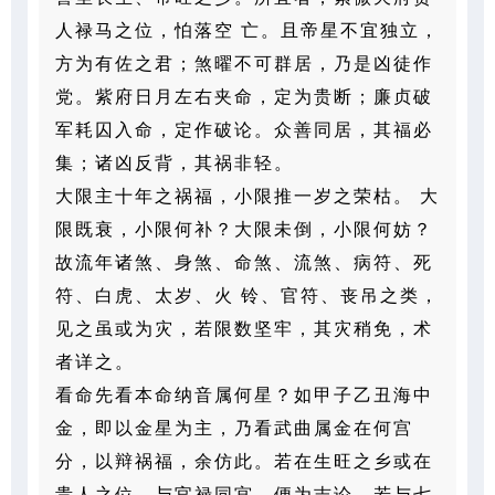
人禄马之位，怕落空
亡。且帝星不宜独立，
方为有佐之君；煞曜不可群居，乃是凶徒作
党。
紫府日月左右夹命，定为贵断；廉贞破
军耗囚入命，定作破论。众善同居，其福必
集；诸凶反背，其祸非轻。
大限主十年之祸福，小限推一岁之荣枯。
大
限既衰，小限何补？大限未倒，小限何妨？
故流年诸煞、身煞、命煞、流煞、病符、死
符、白虎、太岁、火
铃、官符、丧吊之类，
见之虽或为灾，若限数坚牢，其灾稍免，术
者详之。
看命先看本命纳音属何星？如甲子乙丑海中
金，即以金星为主，乃看武曲属金在何宫
分，以辩祸福，余仿
此。若在生旺之乡或在
贵人之位，与官禄同宫，便为吉论，若与七