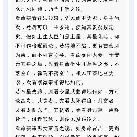
杀刑忌同躔，乃为下等之论。
看命要看数法浅深，先以命主为紧，身主为
次，然后可以二主参论，便知富贵贫贱定
矣。假如土生人巨门
是土星，其星化暗，却
不可作暗曜而论，若得地不陷，更有吉会则
为吉，而不可言祸矣。看命要识大要。于安
命安身之后，先看身命坐生旺墓库之乡，不
落空亡，禄马不落空亡，须以正藏地空为
紧，次看紫微帝相得地如
何。
若帝星失躔，则看令星武曲得地何如，方可
论富贵。其贵者，先看太阳得度；其富者，
又看太阴六陷。其
贫者，更看身命宫，吉曜
皆陷，俱逢恶煞，则便以贫贱论之。
看命要审男女富贵之说。如身命皆吉，更遇