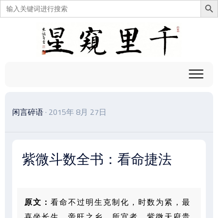
搜
索：
跳
至
内
容
闲言碎语
· 2015年 8月 27日
紫微斗数全书：看命捷法
原文：
看命不过明生克制化，时数为紧，最
喜坐长生、帝旺之乡。所宜者，紫微天府贵