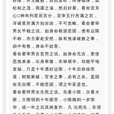
好限，并无破败，自然发旺，终身福厚，如
松柏之茂，雨露之
滋，然后好看。看命宜关
心□神布列星辰宫分，宜审五行所属之宫，
详诸星所属方知吉凶，不可忽略。看命要
审
男女平稳之说。如身命根源坚固，便有运限
不称，亦主家处安然，纵有煞凑破败之事，
凶中有救，身命不妨
害。
看命要审男女贫穷之说。如身命无吉，更使
恶煞来凑，出身寒微，衣禄艰辛。却能平地
发福，只是十年遇
好运限，十年后徐徐而
退，财散家破，官丧之事，必有之矣。盖因
命无吉曜，不能坚固，谓之年富是也。
看命
要辩男女生死之说。先看小限，次看大
限，大限弱则十年困苦，小限顺则一岁荣
华，或一年之后其殃复作。凡
论死生，非谓