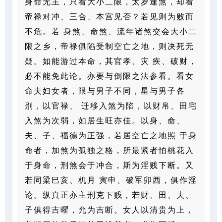
身命无主，只看大小二限，太岁逢煞，却看
帝禄对冲、三合、本宫见否？若见则为败而
不危。若
身煞、命煞、流年诸煞交会大小二
限之乡，帝禄俱陷受制空亡之地，则决死无
疑。如能游过本命，其官孝、灾
疾、破财，
必不能免此论。亦要与倒限之法参看。看女
命夫妇女者，限与男子不同，星与男子各
别，以官禄、
迁移入煞为陷，以财帛、田宅
入煞为次弱，如居生旺亦佳。以身、命、
夫、子、福德为正强，若居空亡之地照
于身
命者，加煞为孤独之格，所最紧者怕桃花入
于身命，刑煞会于冲合，斯为淫贱下断。又
若同梁巳亥、机月
寅申、破军卯西，俱作淫
论。纵真正亦主刑克下贱，若财、田、夫、
子俱得吉曜，允为吉断。女人以清贵为上，