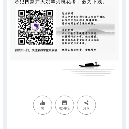
若犯四煞并天姚羊刃桃花者，必为下贱。
赞
微海报
分享