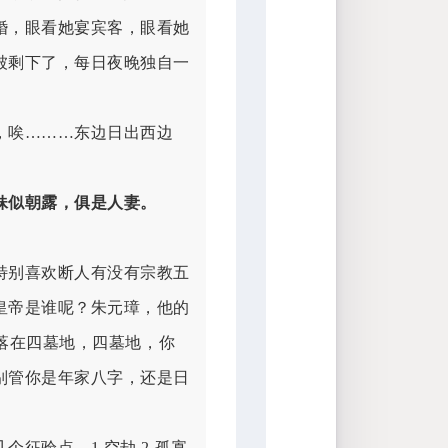
婚，眼看她宴宾客，眼看她
被剩下了，每日夜晚独自一
，唉………
东边日出西边
妹似朝露，俱是人妻。
特别喜欢断人有没有宗教五
皇帝是谁呢？朱元璋，他的
是落在四墓地，四墓地，你
别管你是年家八字，还是日
征验点。1.空劫 2.孤寡