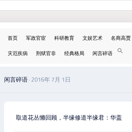
首页
军政官宦
科研教育
文娱艺术
名商高贾
搜
灾厄疾病
刑狱官非
经典格局
闲言碎语
索
搜索按钮
闲言碎语
· 2016年 7月 1日
取道花丛懒回顾，半缘修道半缘君：华盖