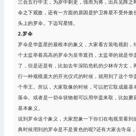
三合五行中主，为岁中刺史，强而为将，出兵见阵之
伞之下观敌，还有一方面的原因是护卫将星不受外敌
头上的罗伞。下边写星情。
2.罗伞
罗伞是华盖星的最根本的象义，大家看古装电视剧，
个太监举着高高的罗伞为皇帝遮挡，太监举的就是华
了，但是还是有，比如去年深陷危机的少林寺方丈，
行一种规模庞大的开光仪式的时候，就用到了这个华
个帝王。所以，大家取像的时候，可以把它取成最基
落伞。或者是一切伞状物都可以用华盖来取，比如蘑
基本象义。
说到罗伞这个象义，大家想象一下你们在电视里看到
典时候用到的罗伞是不是黄色的呢?还有大家去寺庙