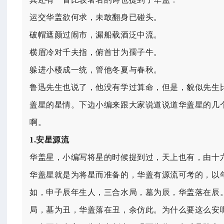
运交华盖欲何求，未敢翻身已碰头。
破帽遮颜过闹市，漏船载酒泛中流。
横眉冷对千夫指，俯首甘为孺子牛。
躲进小楼成一统，管他冬夏与春秋。
鲁迅先生也说了，他没有学过算命，但是，貌似先生
盖星的星情。下边小编来跟大家说道说道华盖星的几
啊。
1.安星源流
华盖星，小编写将星的时候提到过，天上也有，由十
华盖星就是为将星而准备的，华盖有源流可考的，以
如，申子辰年生人，三合水局，墓为辰，华盖落在辰
局，墓为丑，华盖落在丑，余仿此。为什么要这么安