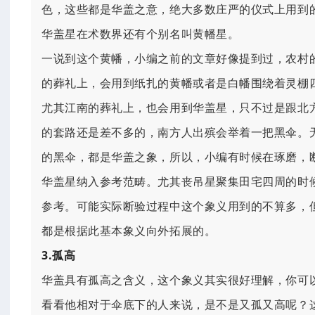
色，这些都是华盖之意，绝大多数庄严的仪式上用到
华盖星在术数界还有个别名叫黄幡星。
一说到这个黄幡，小编之前的文章好像提到过，农村
的葬礼上，会用到纸扎的黄幡或者是白幡围绕着灵棚
尤其江南的葬礼上，也会用到华盖星，只不过是跟北
的套路还是差不多的，南方人出殡会举着一把黑伞。
的黑伞，都是华盖之象，所以，小编有时候在琢磨，
华盖星纳入参考范畴。尤其丧吊星聚集田宅四周的时
参考。
可能实际断验过程中这个象义用到的不算多，
都是根据此基本象义向外拓展的。
3.孤高
华盖具有孤高之含义，这个象义其实很好理解，你可
看看他相对于伞底下的人来说，是不是又孤又高呢？