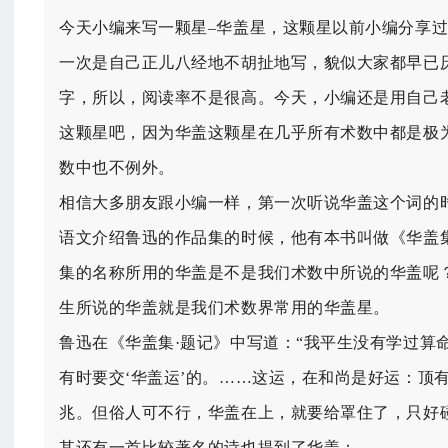
今天小编来写一颗星–华盖星，这颗星以前小编分享
一次是自己正儿八经地不胡扯地写，貌似大家都早已
字，所以，阅读率不是很高。今天，小编还是用自己
这颗星吧，因为华盖这颗星在几乎所有术数中都是极
数中也不例外。
相信大多朋友跟小编一样，第一次听说华盖这个词的
语文介绍鲁迅的作品集的时候，他有本书叫做《华盖
集的名称所用的华盖是不是我们术数中所说的华盖呢
生所说的华盖就是我们术数界常用的华盖星。
鲁迅在《华盖集·题记》中写道：“我平生没有学过算
有时要交‘
华盖运
’的。……这运，在和尚是好运：顶
兆。但俗人可不行，华盖在上，就要给罩住了，只好
其还有一首比较著名的诗也提到了华盖：