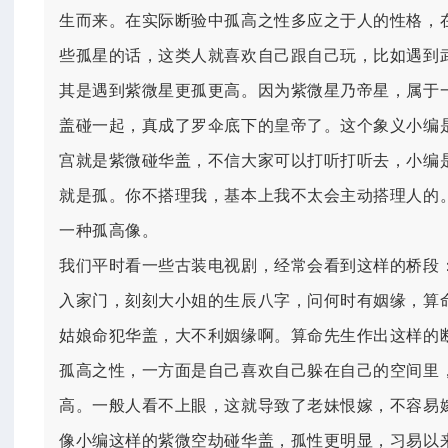
生而来。在实际断验中孤高之性多应之于人的性格，
些孤星的话，这类人就喜欢自己跟自己玩，比如遇到
其是遇到紫微星更孤更高。因为紫微星乃帝星，属于
盖碰一起，真成了罗伞底下的皇帝了。这个象义小编
宫就是紫微碰华盖，不信大家可以打听打听去，小编
就是孤。你不搭理我，基本上我不太会主动搭理人的。
一种孤高像。
我们平时看一些古装电视剧，经常会看到这样的桥段
入家门，刻刻大小姐的生辰八字，问何时有姻缘，算
姑娘命犯华盖，大不利姻缘啊。算命先生作出这样的
孤高之性，一方面是自己喜欢自己躲在自己的空间里
高。一般人看不上眼，这就导致了老妹恨嫁，不容易
像小编这样的紫微空劫碰华盖，孤性更明显，习易以