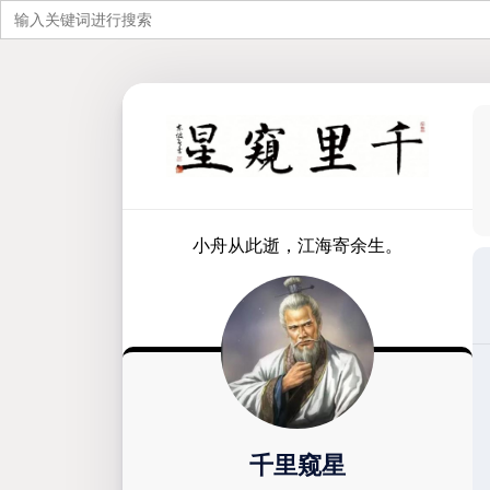
搜
索：
跳
至
内
容
小舟从此逝，江海寄余生。
千里窥星