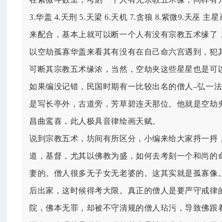
3.华盖 4.天刑 5.天梁 6.天机 7.贪狼 8.紫微9.天
来配合，基本上就可以断一个人有没有宗教五术缘了
以空劫孤寡华盖来看其有没有在自己命六宫遇到，犯
可断其宗教五术缘浓，当然，空劫夹这些星星也是可
如果编没记错，民国时期有一比较出名的僧人–弘一
是写长亭外，古道旁，芳草碧连天那位。他就是空劫
昌曲鸾喜，此人极具音律绘画天赋。
说到宗教五术，坊间有所区分，小编来给大家捋一捋
道，基督，尤其以佛教为盛，如何去考刻一个和尚的
妻的。僧人很多无子女无老婆的。这其实就是孤寡像
后出家，这时候得考大限。真正的僧人是要严守戒律
院，佛本无罪，却被不守清规的僧人玷污，导致佛跟