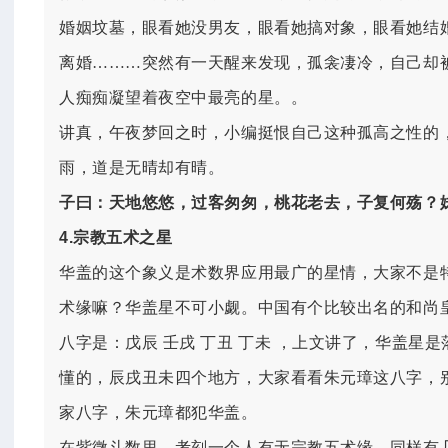
婚姻坟墓，眼看她没男友，眼看她搞对象，眼看她结
离婚………突然有一天醒来发现，孤衾凄冷，自己却
人痴痴凝望着夜空中最亮的星。。
讲真，午夜梦回之时，小编挺恨自己这种孤高之性的
雨，
道是无晴却有晴。
子曰：天地悠悠，过客匆匆，
桃花老去
，子复何殇？
4.宗教五术之星
华盖的这个象义是术数界应用最广的星情，大家不是
术缘嘛？华盖星不可小觑。中国有个比较出名的和尚
八字是：戊辰 壬戌 丁丑 丁未 ，上文讲了，华盖星
懂的，辰戌丑未四个地方，大家看看朱元璋这八字，
家八字，朱元璋都犯华盖。
在紫微斗数里，考刻一个人有无宗教五术缘，同样有几个