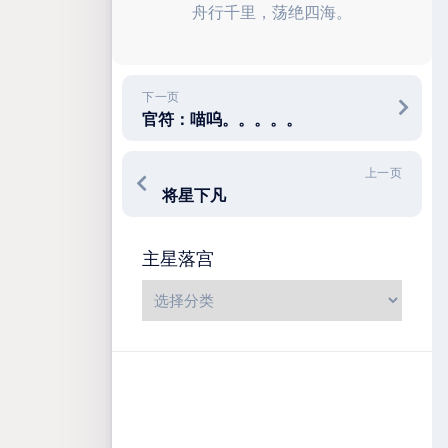
舟行千里，荡绝四海。
下一页
官符：喵呜。。。。。
上一页
将星下凡
主星落宫