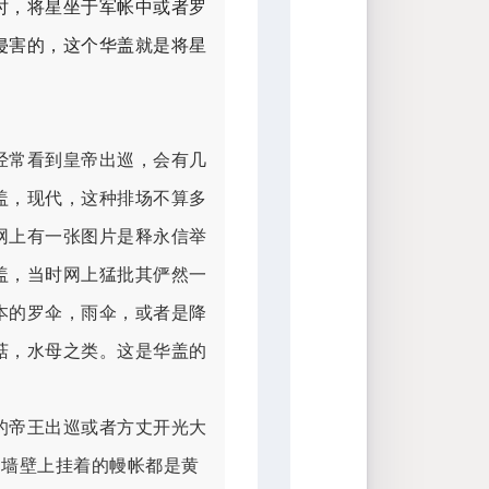
时，将星坐于军帐中或者罗
侵害的，这个华盖就是将星
经常看到皇帝出巡，会有几
盖，现代，这种排场不算多
网上有一张图片是释永信举
盖，当时网上猛批其俨然一
本的罗伞，雨伞，或者是降
菇，水母之类。这是华盖的
的帝王出巡或者方丈开光大
，墙壁上挂着的幔帐都是黄