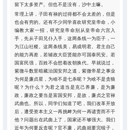
留下太多资产。但也不是没有，沙中土嘛。
常理上讲，子田有禄的过得都不会太差的，但是
也会有穷的。还有不少同学喜欢研究皇帝命，小
编教大家一招，研究皇帝命别从皇帝命六宫入
手，先从子田兄仆入手，这两条线一为臣子，一
为江山社稷。这两条线美，易成明君。君主自己
的能力再差，若辅政大臣贤能亦可国泰民安。若
国富民强，百姓不会想着改朝换代。早就说过，
紫微斗数里暗藏治国安邦之道，紫微帝星之事业
为何是廉贞星，为啥不是七杀呢？为啥不是贪狼
呢？为什么？为君之道当是克己养廉，是为廉
政，廉政之要当是富国安邦，是故，廉贞之官禄
武曲也。所以，同学们知道了吧，我们改革开放
后，遭受资本主义一再挑衅为何一再谴责而不干
他？问题出在武曲上了，国家还不够强大。我们
近年为何要反贪呢？官不廉，武曲就要完犊子，