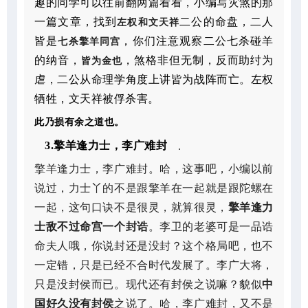
趣的同学可以往前翻两篇看看，小编写灾煞的那
一篇文章，找到
二公的命盘，二人
左权和文天祥
皆是
，你们注意观察二公七杀碰羊
七杀擎羊同宫
的纳音，
，煞格非但无制，反而助纣为
皆为金也
虐，二公从命理学角度上讲皆为战阵而亡。左权
牺牲，文天祥被俘杀害。
此乃损有余之道也。
3.擎羊逢力士，李广难封
.
擎羊逢力士，李广难封。哈，这事吧，小编以前
说过，力士丫的不是跟擎羊在一起就是跟陀螺在
一起，这句口诀不是很灵，就算很灵，
擎羊逢力
士敌不过命宫一个封诰
。李卫的老婆可是一品诰
命夫人哦，你说封还是没封？这个格局吧，也不
一定错，只是已经不合时代发展了。李广大将，
只是没封侯而已。现代还有封侯之说嘛？貌似
中
国好久没有封侯
之说了。哈，李广难封，又不是