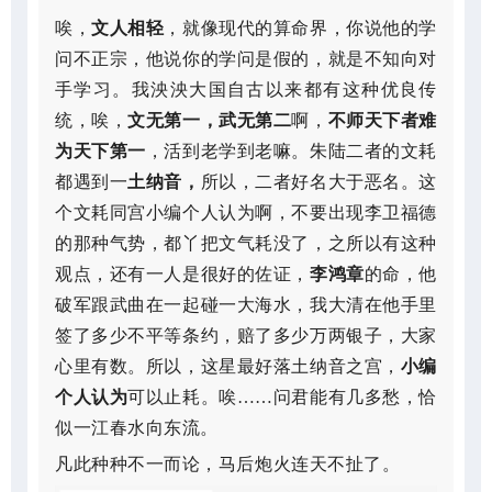
唉，
文人相轻
，就像现代的算命界，你说他的学
问不正宗，他说你的学问是假的，就是不知向对
手学习。我泱泱大国自古以来都有这种优良传
统，唉，
文无第一，武无第二
啊，
不师天下者难
为天下第一
，活到老学到老嘛。朱陆二者的文耗
都遇到一
土纳音，
所以，二者好名大于恶名。这
个文耗同宫小编个人认为啊，不要出现李卫福德
的那种气势，都丫把文气耗没了，之所以有这种
观点，还有一人是很好的佐证，
李鸿章
的命，他
破军跟武曲在一起碰一大海水，我大清在他手里
签了多少不平等条约，赔了多少万两银子，大家
心里有数。所以，这星最好落土纳音之宫，
小编
个人认为
可以止耗。唉……问君能有几多愁，恰
似一江春水向东流。
凡此种种不一而论，马后炮火连天不扯了。