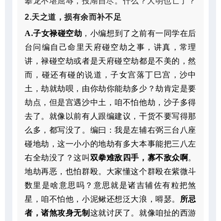
攀龙不堪屈辱，投湖自尽。什么？大明也亡了？
2.天之道，损有余而补不足
A.子女禄碰空劫
，小编想到了之前有一同学在后
台问编自己命里天府碰空劫之事，讲真，常理
讲，禄碰空劫或者是天府碰空劫都是不美的，然
而，碰还有碰的说道，子女宫落丁巳宫，沙中
土，劫就劫呗，由你劫你能劫多少？劫肯定是要
劫点，但是宫遇沙中土，咱不怕他劫，沙子多得
去了。就像以前有人跟编建议，干货不要写得那
么多，都写没了。编曰：我是左辅右弼三台八座
碰地劫，这一小小的地劫有多大本事能把三八左
右全劫没了？这叫
双拳难敌四手，寡不敌众啊
。
地劫再恶，也怕群殴。大家懂这个群殴在紫微斗
数里是啥意思吗？意思就是诸吉辅佐有粒把煞
星，咱不怕他，小泥鳅还想泛大浪，嘚瑟。
所忌
者，诸煞攻身无制
这就讨厌了。就像咱扯的西游