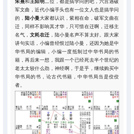
朱熹
和
王阳明
二位，都是搞学问的吧，六宫遇破
军文曲，近代小编手头也有一位文人也是搞学问
的，
陆小曼
大家都认识，紫相在命，破军文曲在
迁，同样不影响其才华，只可惜在迁啊，迁移主
名气，
文耗在迁
，陆小曼名声不算太好。跟大家
讲句实话，小编曾经恨过陆小曼，还因为她是中
华书局的编辑，小编一度抵制过中华书局的书
籍，再后来一想，我跟一个已经死去半个世纪的
老太太较什么劲，神经啊，于是乎，继续购买中
华书局的书，论古代书籍，中华书局当是佼佼
者。