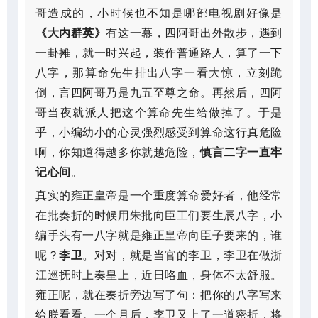
哥造成的，小时候也不知是哪部电视剧好像是
《大内群英》
有这一幕，四阿哥出外散步，遇到
一卦摊，就一时兴起，装作普通路人，算了一下
八字，那算命先生排出八字一看大惊，立刻跪
倒，言四阿哥乃是九五至尊之命。再然后，四阿
哥当夜就派人把这个算命先生给做掉了。于是
乎，小编幼小的心灵强烈感受到算命这行真危险
啊，你知道得越多你就越危险，
慎言二字一直牢
记心间
。
真实的雍正皇帝是一个重度算命爱好者，他经常
在批奏折的时候用朱批向臣工们要生辰八字，小
编手头有一八字就是雍正皇帝向臣子要来的，谁
呢？
李卫
。对对，就是当官的李卫，李卫在做浙
江巡抚时上奏皇上，近日咯血，身体不太舒服。
雍正呢，就在奏折旁边写了句：把你的八字写来
给朕看看。一个月后，李卫又上了一道密折，将