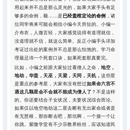
用起来并不总是那么灵光的，如果大家手头有足
已经盖棺定论的命例
够多的命例，额……是
，诸
位同学将来可能会相信小编今天所扯的。小编一
介布衣，人微言轻，大家感觉说得有道理就信，
没道理就不信，就这么简单。反正小编手头详加
考证过出处的案例并不总是那么怕煞的。学习命
理最忌讳一个死套口诀，如果死套那真要完。
比如，小编之前跟大家扯过看僧人之命，
地空，
地劫，华盖，天巫，天梁，天同，天机，
这些星
是重点的参考星，大家有没有想过
如果命六宫不
遇这几颗星会不会就不能成为僧人了
？不是这样
的。你还要结合子女状况，夫妻状况综合而论。
如果仅以地空地劫这二星去断有无出家命或者是
有无慧根，那你断去吧，那坑啊，一个接一个让
你跳。紫微学堂有不少宗教界粉丝，应该知道民