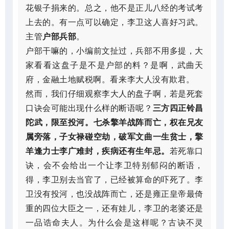
花银子捐来的。总之，他不是正儿八经的考试考
上去的。有一点可以确定，李卫这人喜好习武。
主管
户部兵部
。
户部干嘛的，小编前文扯过，兵部不用多提，大
家看看这盘子是不是户部的料？是啊，武曲天
府，金融土地赋税啊。看来李大人没有欺君。
然而，我们仔细观察李大人的盘子啊，若是死套
口诀会可能出现什么样的断语呢？
三方四正铃昌
陀武，限至投河。七杀擎羊战阵而亡，权在兄友
属旁落，子女禄碰空劫，破军文曲一生贫士，擎
羊逢力士李广难封，疾病还有生年忌。
若死靠口
诀，会不会给出一个让李卫特别郁闷的断语，
得，李卫别去当官了，已经被算命的吓死了。李
卫没有投河，也没战阵而亡，还是雍正皇帝最倚
重的四位大臣之一，还有娃儿，李卫的老婆还是
一品诰命夫人。为什么会是这样呢？古诀不灵