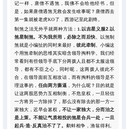
记一样，唐僧不遇煞，我佛不会给他经书，但
是，如果唐僧遇煞无救会发生啥事呢？唐僧西去
第一集就被老虎KO了，西游记至此剧终。
制煞之法无外乎就两种方法：
.以吉星义服2.以
1
煞星制煞。
不为我所用，必除之而后快
。以煞制
煞就是小编扯的同时来最好，
彼此牵制
。小编这
个用煞牵制的思维其实暗含领导掏料学。我们经
常看到有些领导手底下分两拨人且都不太服这领
导，都有不臣之心，同时呢，这两拨人彼此不
合，在领导面前互相攻诘，而有掏料的领导是不
理这事的，
任由两方撕逼
，为什么呢？目的就是
让这两股恶势力互相制衡，不危皇权，一旦轻信
一方将另一方除掉了，那么没有除去的那一方一
家独大，迟早会篡权
，不让一家独大，分而治之
是上策。不能让气质相投的煞星合兵一处，一旦
起兵·造·反真治不了了。
鹬蚌相争，渔翁得利。