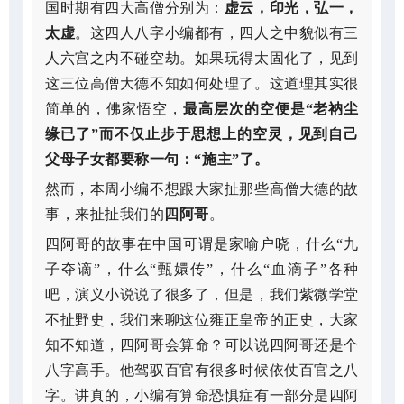
国时期有四大高僧分别为：
虚云，印光，弘一，
太虚
。这四人八字小编都有，四人之中貌似有三
人六宫之内不碰空劫。如果玩得太固化了，见到
这三位高僧大德不知如何处理了。这道理其实很
简单的，佛家悟空，
最高层次的空便是“老衲尘
缘已了”而不仅止步于思想上的空灵，见到自己
父母子女都要称一句：“施主”了。
然而，本周小编不想跟大家扯那些高僧大德的故
事，来扯扯我们的
四阿哥
。
四阿哥的故事在中国可谓是家喻户晓，什么“九
子夺谪”，什么“甄嬛传”，什么“血滴子”各种
吧，演义小说说了很多了，但是，我们紫微学堂
不扯野史，我们来聊这位雍正皇帝的正史，大家
知不知道，四阿哥会算命？可以说四阿哥还是个
八字高手。他驾驭百官有很多时候依仗百官之八
字。讲真的，小编有算命恐惧症有一部分是四阿