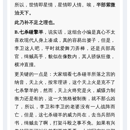
所以，世情即星情，星情即人情。唉，
半部紫微
治天下。
此乃补不足之理也。
B.
七杀碰擎羊
，说实话，这组合小编是真心不太
喜欢现代人身上凑成，真的容易出篓子，但是，
李卫这人吧，平时就爱舞刀弄棒，还是兵部高
官，缉贼高手，貌似在像数内，其人骄纵狂傲，
横冲直撞。
更关键的一点是：大家细看七杀碰羊所落之宫的
纳音，天上火，按常理讲，这个天上火是克不了
七杀擎羊的，然而，天上火终究是火，威慑力制
衡力还是有的，这一大煞格被制衡，就不那么凶
了，所以，李卫和李卫的老婆没有一人战阵而
亡，但是，这七杀碰羊的威力尚在，去当兵部尚
书，缉贼去了啊，打架斗殴之事不免。如果有兴