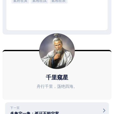
紫府在寅
紫相在戌
紫相在辰
千里窥星
舟行千里，荡绝四海。
下一页
多象定一象：孤证不能定案