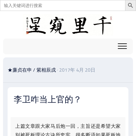
搜
索：
跳
至
内
容
★廉贞在申
/
紫相辰戌
· 2017年 4月 20日
李卫咋当上官的？
上篇文章跟大家马后炮一回，主旨还是希望大家
别被死板理论古诀所套牢，很多断语如果死板地