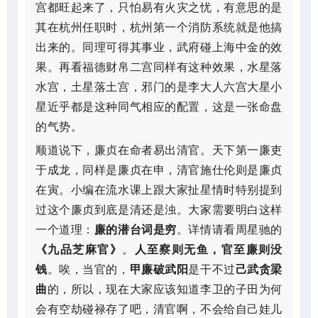
宫都旺起来了，只怕易有火灾之忧，有意思的是
其在杭州任职时，杭州第一个消防系统就是他搞
出来的。同理可得其事业，武府碰上海中金的效
果。再看福德财帛二宫同样有这种效果，水星落
水宫，土星落土宫，邪门的是李大人六宫大星小
星近乎都是这种同气相应的配置，这是一张命盘
的气势。
顺道说下，廉贞在命者易出清官。天下第一廉吏
于成龙，同样是廉贞在申，清官施仕伦则是廉贞
在寅。小编在流水课上跟大家扯星情时特别提到
过这个廉贞到底是清还是浊。大家需要明白这样
一个道理：
廉的潜台词是穷
。详情请看周星驰的
《九品芝麻官》
。
人至察则无鱼，官至廉则没
钱
。唉，当官的，
甲廉破武阳
是干不过
己武贪梁
曲
的，所以，现在大家应该知道李卫的子田为何
会有空劫碰禄存了吧，清官啊，不会给自己娃儿