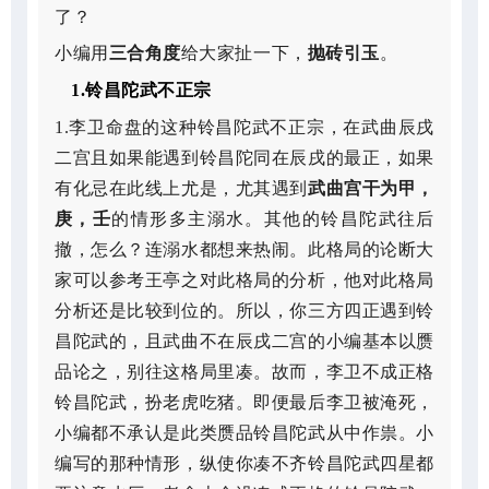
了？
小编用
三合角度
给大家扯一下，
抛砖引玉
。
1.铃昌陀武不正宗
1.李卫命盘的这种铃昌陀武不正宗，在武曲辰戌
二宫且如果能遇到铃昌陀同在辰戌的最正，如果
有化忌在此线上尤是，尤其遇到
武曲宫干为甲，
庚，壬
的情形多主溺水。其他的铃昌陀武往后
撤，怎么？连溺水都想来热闹。此格局的论断大
家可以参考王亭之对此格局的分析，他对此格局
分析还是比较到位的。所以，你三方四正遇到铃
昌陀武的，且武曲不在辰戌二宫的小编基本以赝
品论之，别往这格局里凑。故而，李卫不成正格
铃昌陀武，扮老虎吃猪。即便最后李卫被淹死，
小编都不承认是此类赝品铃昌陀武从中作祟。小
编写的那种情形，纵使你凑不齐铃昌陀武四星都