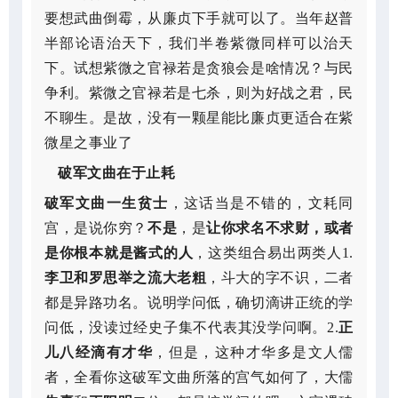
要想武曲倒霉，从廉贞下手就可以了。当年赵普
半部论语治天下，我们半卷紫微同样可以治天
下。试想紫微之官禄若是贪狼会是啥情况？与民
争利。紫微之官禄若是七杀，则为好战之君，民
不聊生。是故，没有一颗星能比廉贞更适合在紫
微星之事业了
破军文曲在于止耗
破军文曲一生贫士
，这话当是不错的，文耗同
宫，是说你穷？
不是
，是
让你求名不求财，或者
是你根本就是酱式的人
，这类组合易出两类人1.
李卫和罗思举之流大老粗
，斗大的字不识，二者
都是异路功名。说明学问低，确切滴讲正统的学
问低，没读过经史子集不代表其没学问啊。2.
正
儿八经滴有才华
，但是，这种才华多是文人儒
者，全看你这破军文曲所落的宫气如何了，大儒