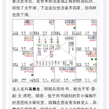
要注意水厄。老舍本命没凑成正格的铃昌陀武，
却投了太平湖，下边这位也没凑齐四星，但同样
也投了湖。
这人名叫
，明朝兵部尚书，相当于军·委·
高攀龙
副·主·席吧。啧啧，低于尚书级别的官小编都不
好意思给大家欣赏。因魏忠贤迫害东林党人，高