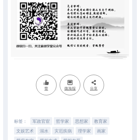
赞
微海报
分享
标签：
军政官宦
哲学家
思想家
教育家
文娱艺术
溺水
灾厄疾病
理学家
画家