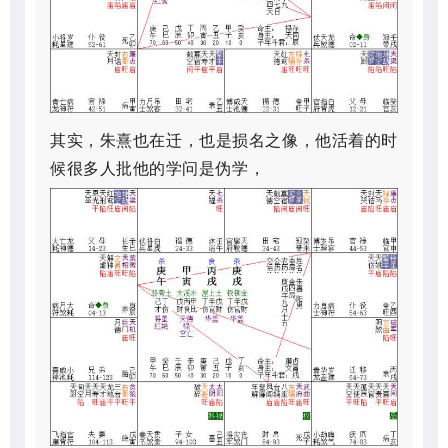
其实，朱熹也在迁，也是损名之像，他活着的时
候很多人批他的学问是伪学，