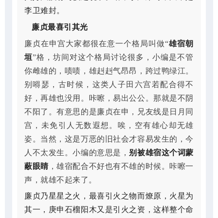
李卫难封。
廉贞最喜引其光
廉贞在申宫大家都很在意一个格局叫做“
雄宿朝
垣
”格，坊间对这个格局讨论很多，小编是不管
你雌雄的，啧啧，雄赳赳气昂昂，跨过鸭绿江。
别嘚瑟，古时候，这类人子田六宫若配合得不
好，再雄也没用。咔嚓，易出公公。那就是不阴
不阳了。有意思的是廉贞在申，兄友线是日月同
宫，未免引人无数遐想。唉，空有雄心却无雄
姿。当然，这是万恶的旧社会才容易发生的，今
人不太发生。小编的意思是，
别被雄宿这个词蒙
蔽眼睛
，雄宿配合不好也有不雄的时候。咔嚓一
声，就雄不起来了。
廉贞乃星星之火，最喜引火之物而燎原，火星为
其一，庚申石榴阳木又是引火之资，这样整个命