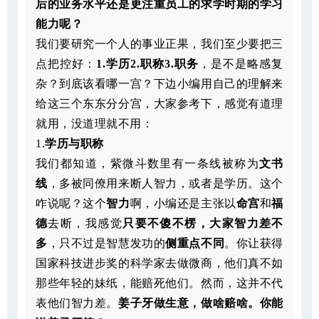
后的业务水平还是更注重员工的求学时期的学习
能力呢？
我们要研究一个人的事业正果，我们至少要把三
点把控好：
1.学历2.职称3.职务
，是不是略感复
杂？到底该看哪一宫？下边小编用自己的理解来
给这三个东东分分宫，大家参考下，感觉有道理
就用，没道理就不用：
1.
学历与职称
我们都知道，紫微斗数里有一条线被称为
文书
线
，多被同僚用来断人智力，或者是学历。这个
咋说呢？这个
智力
啊，小编还是主张以
命宫
和
福
德
去断，我感觉
只要不傻不楞，大家智力差不
多
，只不过是智慧发功的
侧重点不同
。你让获得
国家科技进步奖的科学家去做微商，他们真不如
那些年轻的妹纸，能赔死他们。然而，这并不代
表他们智力差。
姜子牙做生意，做啥赔啥。你能