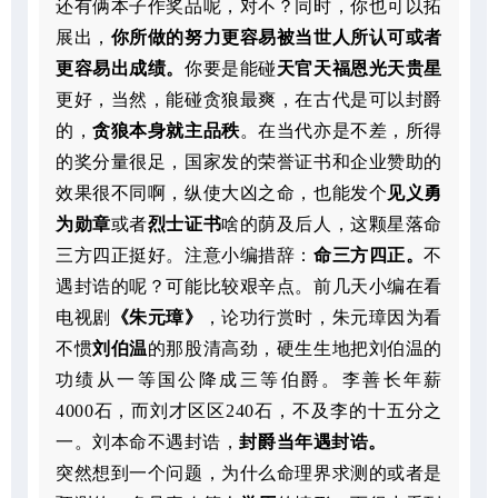
还有俩本子作奖品呢，对不？同时，你也可以拓
展出，
你所做的努力更容易被当世人所认可或者
更容易出成绩。
你要是能碰
天官天福恩光天贵星
更好，当然，能碰贪狼最爽，在古代是可以封爵
的，
贪狼本身就主品秩
。在当代亦是不差，所得
的奖分量很足，国家发的荣誉证书和企业赞助的
效果很不同啊，纵使大凶之命，也能发个
见义勇
为勋章
或者
烈士证书
啥的荫及后人，这颗星落命
三方四正挺好。注意小编措辞：
命三方四正。
不
遇封诰的呢？可能比较艰辛点。前几天小编在看
电视剧
《朱元璋》
，论功行赏时，朱元璋因为看
不惯
刘伯温
的那股清高劲，硬生生地把刘伯温的
功绩从一等国公降成三等伯爵。李善长年薪
4000石，而刘才区区240石，不及李的十五分之
一。刘本命不遇封诰，
封爵当年遇封诰。
突然想到一个问题，为什么命理界求测的或者是