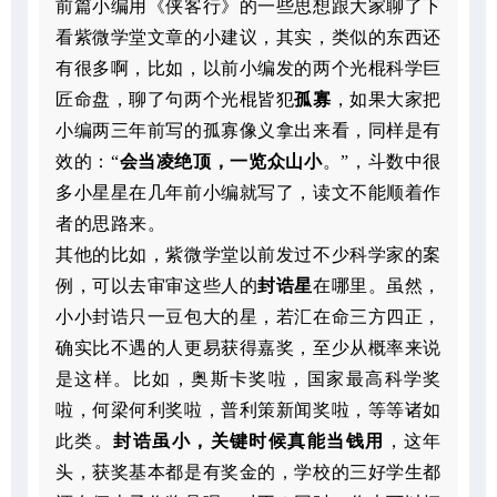
前篇小编用《侠客行》的一些思想跟大家聊了下
看紫微学堂文章的小建议，其实，类似的东西还
有很多啊，比如，以前小编发的两个光棍科学巨
匠命盘，聊了句两个光棍皆犯
孤寡
，如果大家把
小编两三年前写的孤寡像义拿出来看，同样是有
效的：“
会当凌绝顶，一览众山小
。”，斗数中很
多小星星在几年前小编就写了，读文不能顺着作
者的思路来。
其他的比如，紫微学堂以前发过不少科学家的案
例，可以去审审这些人的
封诰星
在哪里。虽然，
小小封诰只一豆包大的星，若汇在命三方四正，
确实比不遇的人更易获得嘉奖，至少从概率来说
是这样。比如，奥斯卡奖啦，国家最高科学奖
啦，何梁何利奖啦，普利策新闻奖啦，等等诸如
此类。
封诰虽小，关键时候真能当钱用
，这年
头，获奖基本都是有奖金的，学校的三好学生都