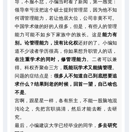
导，不服不忿，小编当时看了新闻，第一感觉：
领导幸亏没把这个硕士提到管理层，因为他不知
何谓管理能力，若让他居大位，公司非黄不可。
中国学术做的好的人很多，但是，有些人的管理
能力可能不如乡下家族中的族长。这是
能力有
别。
论
管理能力，没有比化权
还好的了。小编知
道不少读者学历很高，你如果想升职管人的话，
在注重学术的同时，修管理能力
。二者可以兼
得。科权齐聚命三方，
既能玩学术又能搞管理
。
问题的症结点是：
很多人不知道自己到底想要追
求什么？结果到老的时候，回首一望，自己啥也
不是
。
宫啊，跟星星一样，各有所主，不能一股脑地混
沌论之，先把宫职搞清，然后才能去断，去研
究。
最后，小编建议大学已经毕业的同学，
多去研究