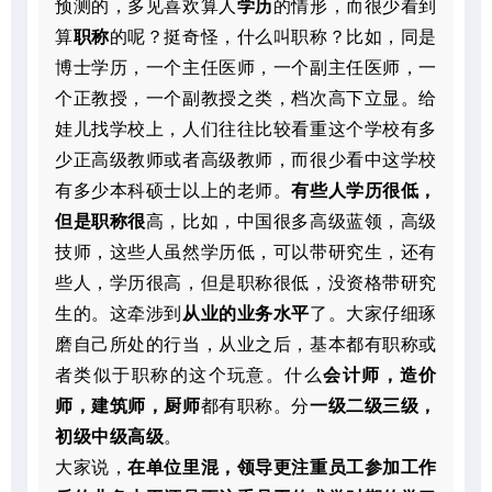
预测的，多见喜欢算人
学历
的情形，而很少看到
算
职称
的呢？挺奇怪，什么叫职称？比如，同是
博士学历，一个主任医师，一个副主任医师，一
个正教授，一个副教授之类，档次高下立显。给
娃儿找学校上，人们往往比较看重这个学校有多
少正高级教师或者高级教师，而很少看中这学校
有多少本科硕士以上的老师。
有些人学历很低，
但是职称很
高，比如，中国很多高级蓝领，高级
技师，这些人虽然学历低，可以带研究生，还有
些人，学历很高，但是职称很低，没资格带研究
生的。这牵涉到
从业的业务水平
了。大家仔细琢
磨自己所处的行当，从业之后，基本都有职称或
者类似于职称的这个玩意。什么
会计师，造价
师，建筑师，厨师
都有职称。分
一级二级三级，
初级中级高级
。
大家说，
在单位里混，领导更注重员工参加工作