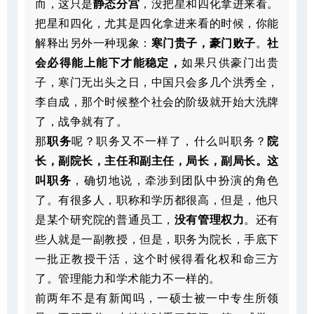
而，这只是
静态分宫
，没把星和四化拿进来看。
把星和四化，尤其是四化拿进来看的时候，你能
解释出另外一种现象：
寒门贵子，豪门败子
。
社
会必得能上能下才能稳定，
如果只供豪门出贵
子，寒门无出头之日，中国只会多几个洪秀全，
李自成，那个时候整个社会的阶级就开始大洗牌
了，战争就有了。
那
职务
呢？职务又不一样了，什么叫职务？
院
长，副院长，主任和副主任，局长，副局长。这
叫职务
，确切地说，牵涉到团队中扮演的角色
了。有很多人，职称和学历都很高，但是，他只
是某个研究院的普通员工，
没有管理权力
。还有
些人就是一副教授，但是，职务为院长，手底下
一批正教授干活，这个时候得看化权和命三方
了。管理能力和学术能力不一样的。
前两年不是有新闻吗，一硕士被一中专生所领