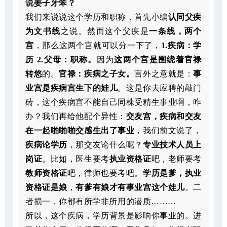
说姜子牙笨？
我们来说说这个学历和职称，首先小编
认同父疾
为文书线
之说。然而这个父疾是
一条线，两个
宫
，那么这两个宫就可以分一下了，
1.疾病：学
历 2.父母：职称。
因为
这两个宫是围绕着官禄
转悠
的。
官禄：疾病之子女。
言外之意就是：
事
业宫是疾病宫生下的娃儿
。这是你去应聘的敲门
砖，这个疾病宫不能自己同株受精生事业啊，咋
办？我们再给他配个异性：
交友宫，
疾病和交友
在一起啪啪啪交感生出了事业
，我们前文说了，
疾病论学历
，那交友论什么呢？
专业技术人员上
岗证
。比如，医生要考
执业资格证
吧，老师要考
教师资格证
吧，律师也要考吧。
学历是爹，执业
资格证是娘
，
有爹有娘才有事业宫这个娃儿
。二
者损一，你都有所学非所用的潜质………
所以，这个疾病，学历背景是影响你事业的。进