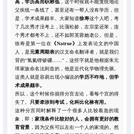
高，学历高而职称低
，这个时候就不能笼统地论
父疾线一条线了，甚至还有一帮人没有学历，但
是，学术成果颇丰。大家知道
徐寿
这个人吧，考
了几次秀才没考上，比蒲松龄，左宗棠还笨，连
个秀才都考不上，还不如郭芙蓉她老公。但是，
徐寿是第一位在
《Natrue》
上发表论文的中国
人，是
元素周期表
的汉文命名翻译者，就是我们
背的“氢氦锂铍硼……”，这些字就是他根据朱元
璋家族命名法则造的，他是近代化学物理先驱。
这类人就是容易出现小编说的
学历不咋地，但学
术成果颇丰。
所以，这个时候你就得分宫去论，看每个宫的得
失了。
只要牵涉到考试，化科比化禄有用。
这种分宫同时解释了一个很多人比较着急的现
象，即
：家境条件比较好的人，会拥有更好的教
育背景
，因为父疾可以左右一个人的家境的。然