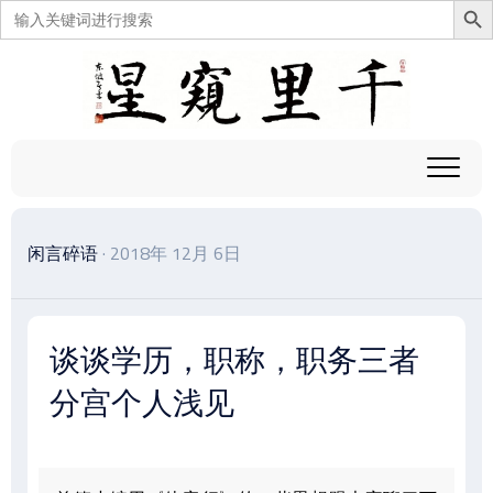
搜
索：
跳
至
内
容
闲言碎语
· 2018年 12月 6日
谈谈学历，职称，职务三者
分宫个人浅见