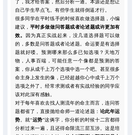
了，我才给答案，然后分析一通。本源还是想让
自己学生早点飞。有些学生就得倒逼才行。
很多同学在平时练手的时候喜欢做选择题，小编
建议，
平时多做做问答题或者论述题或许更加有
效。
因为真正实战起来，没几道选择题可以做
的，多数是问答题或者论述题。命运要是有选择
题就好喽。预测哪来那么多已知选项？天地万
物，人事百端，可能任意一个像都是预测的答
案，你从成千上万个选项中选一个吧。甚至很多
命主身上发生的像，已经超越你心中成千上万个
选项之外了。经常求测或者有实战经验的同学应
该对此深有感触。
对于每年喜欢去找人测流年的命主而言，连问答
题都省了，直接抛给命师一道论述题：
论此年运
势
。就“
运势
”这俩字，你分析的时候十二宫都得
分析过来一遍，且还得命限流三层互涉。这是培