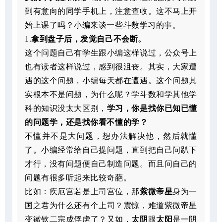
到有意向的同学手机上，注意查收。这不马上开
始上课了吗？小编来谈一些斗数学习的事。
1.
拿到盘子后，发觉自己不会断。
这个问题自己有学生跟小编这样说过，公众号上
也有读者这样说过，感到很沮丧。其实，大家遭
遇的这个问题，小编每天都在遭遇。这个问题其
实根本不是问题，为什么呢？学斗数和学其他学
科的知识没太大区别，
学习，你是找你已知已懂
的问题学，还是找你看不懂的学？
不懂并不是大问题，想办法解决他，然后就懂
了。小编经常给自己提问题，直到把自己问趴下
才行，没有问题便自己制造问题。而且问自己的
问题有很多听起来比较奇葩。
比如：疾厄宫若是上司宫位，那
紫微帝星
身为一
国之君为什么还有个上司？震惊，难道紫微帝星
变徽钦二宗成俘虏了？又如，
太阴
跟
太阳
是一阴