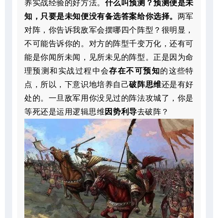
养实战经验的好方法。
什么叫预测？预测便是未
知，只要是未知便没有备选答案给你选择。
两军
对阵，你告诉我敌军会摆哪四个阵型？很明显，
不可能告诉你的。对方的阵型千变万化，还有可
能是你闻所未闻，见所未见的阵型。正是因为命
理预测和实战过程中会
存在不可预知
的这些特
点，所以，下意识地培养自己
破阵思维
还是有好
处的。一旦敌军用你没见过的阵法攻城了，你是
等死还是运用逻辑思维
因势利导
去破阵？