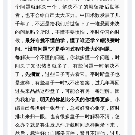
个问题就解决一个，解决不了的就留给后世学
者，也不会给自己太大压力。中国术数发展了几
千年了，不还是给我们后世留下了一堆悬而未决
的问题吗？所以，不懂不要惧怕，平时学习的时
候，
最好专挑不懂的学，懂了谁还学？瞎浪费时
间。
“没有问题”才是学习过程中最大的问题。
每解决一个不懂的问题，你就多懂一个问题，时
间久了知识储备就多了。有些问题一时解决不
了，
先搁置
，过些日子再去看它。平时断盘子也
是这样，有些盘子一时找不出答案，过几年再回
过头来品品这些盘子，可能会有另一番理解。因
为我相信，
明天的你总比今天的你懂得更多
。小
编自己每扒到一张盘子，总被好奇心驱使，随时
排出来扫一眼。也有很多盘子一时解释不清，怎
么办？就是将生辰原件所载时间原样照录下来，
然后，标注好出自哪份原件，暂且不理他，过几