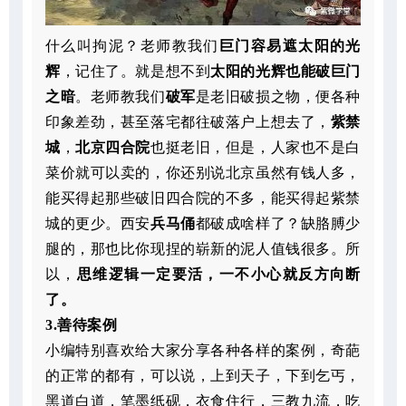
什么叫拘泥？老师教我们
巨门容易遮太阳的光
辉
，记住了。就是想不到
太阳的光辉也能破巨门
之暗
。老师教我们
破军
是老旧破损之物，便各种
印象差劲，甚至落宅都往破落户上想去了，
紫禁
城
，
北京四合院
也挺老旧，但是，人家也不是白
菜价就可以卖的，你还别说北京虽然有钱人多，
能买得起那些破旧四合院的不多，能买得起紫禁
城的更少。西安
兵马俑
都破成啥样了？缺胳膊少
腿的，那也比你现捏的崭新的泥人值钱很多。所
以，
思维逻辑一定要活，一不小心就反方向断
了。
3.善待案例
小编特别喜欢给大家分享各种各样的案例，奇葩
的正常的都有，可以说，上到天子，下到乞丐，
黑道白道，笔墨纸砚，衣食住行，三教九流，吃