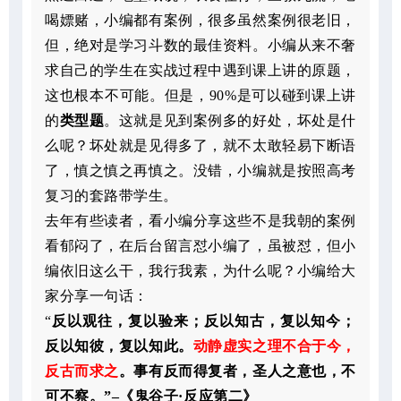
喝嫖赌，小编都有案例，很多虽然案例很老旧，
但，绝对是学习斗数的最佳资料。小编从来不奢
求自己的学生在实战过程中遇到课上讲的原题，
这也根本不可能。但是，90%是可以碰到课上讲
的
类型题
。这就是见到案例多的好处，坏处是什
么呢？坏处就是见得多了，就不太敢轻易下断语
了，慎之慎之再慎之。没错，小编就是按照高考
复习的套路带学生。
去年有些读者，看小编分享这些不是我朝的案例
看郁闷了，在后台留言怼小编了，虽被怼，但小
编依旧这么干，我行我素，为什么呢？小编给大
家分享一句话：
“
反以观往，复以验来；反以知古，复以知今；
反以知彼，复以知此。
动静虚实之理不合于今，
反古而求之
。事有反而得复者，圣人之意也，不
可不察。”–《鬼谷子·反应第二》