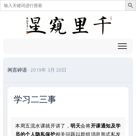
搜
索：
跳
至
内
容
闲言碎语
· 2019年 3月 20日
学习二三事
本周五流水课就开讲了，
明天
会将
开课通知及学
员的个人隐私保护
相关问题以群组消息形式私发