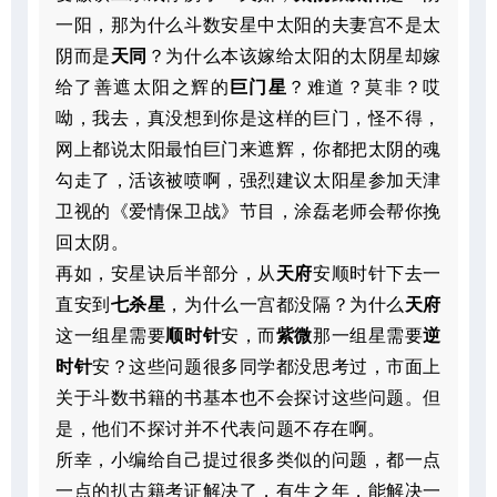
一阳，那为什么斗数安星中太阳的夫妻宫不是太
阴而是
天同
？为什么本该嫁给太阳的太阴星却嫁
给了善遮太阳之辉的
巨门星
？难道？莫非？哎
呦，我去，真没想到你是这样的巨门，怪不得，
网上都说太阳最怕巨门来遮辉，你都把太阴的魂
勾走了，活该被喷啊，强烈建议太阳星参加天津
卫视的《爱情保卫战》节目，涂磊老师会帮你挽
回太阴。
再如，安星诀后半部分，从
天府
安顺时针下去一
直安到
七杀星
，为什么一宫都没隔？为什么
天府
这一组星需要
顺时针
安，而
紫微
那一组星需要
逆
时针
安？这些问题很多同学都没思考过，市面上
关于斗数书籍的书基本也不会探讨这些问题。但
是，他们不探讨并不代表问题不存在啊。
所幸，小编给自己提过很多类似的问题，都一点
一点的扒古籍考证解决了，有生之年，能解决一