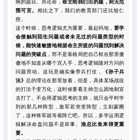
纲的题目。而论命，
命主给我们出的题，则无范
围可言。
相比之下，我们的教育部门还比较仁
慈。
这个时候，思考逻辑尤为重要，最起码地，
要学
会接触到陌生问题或者未见过的问题类型的时
候，能快速敏捷地根据命主所提的问题找到解决
问题的突破点
，而不是靠格局把自己框在那里傻
傻地不知道从哪个宫入手，思考逻辑随对方问的
问题而动。这玩意确实像带兵打仗，
《孙子兵
法》
总的理论在那里放着，但是，具体某场战役
的打法千变万化，这时候要看主帅怎么因地制宜
去打了。不会用逻辑思考的主帅，就只会平时学
到的那几种阵型，敌军若突变阵型，立刻蒙圈
了，这种将军就等着阵亡吧。所以，多学运用逻
辑解决命盘问题不是坏事。
渔总比鱼来得更重
要。